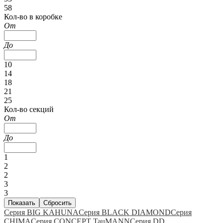
58
Кол-во в коробке
От
До
10
14
18
21
25
Кол-во секций
От
До
1
2
2
3
3
Серия BIG KAHUNA
Серия BLACK DIAMOND
Серия
CHIMA
Серия CONCEPT TauMANN
Серия DD