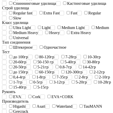
Спиннинговые удилища
Кастинговые удилища
Строй удилища
Regular fast
Extra Fast
Fast
Regular
Slow
Класс удилища
Ultra Light
Light
Medium Light
Medium
Medium Heavy
Heavy
Extra Heavy
Universal
Тип соединения
Штекерное
Одночастное
Тест
до 100гр
80-120гр
7-28гр
10-30гр
20-60гр
50-150 гр
5-40гр
30-80гр
20-50гр
5-21гр
0.8-7гр
14-42гр
до 150гр
60-150гр
120-300гр
2-12гр
0,4-4гр
1-8гр
7-35гр
2-8гр
2-10гр
1-7гр
0-5гр
3-12гр
5-20гр
10-28гр
15-40гр
5-15гр
Рукоять
EVA
Cork
EVA+CORK
Производитель
Higashi
Asari
Waterland
TauMANN
Geecrack