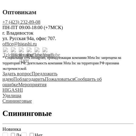
Оптовикам
+7 (423) 232-89-08
ПН-ПТ 09:00-18:00 (+7МСК)
г. Владивосток
ул. Русская 94а, офис 707.
office@higashi.ru
* Социальная сеть Instagram, принадлежащая компании Meta Inc запрещена на
территории РФ, деятельность компания Meta Inc на территории РФ признана
экстремистской.
Задать вопрос
Предложить
идею
Поблагодарить
Пожаловаться
Сообщить об
ошибке
Мероприятия
HIGASHI
Удилища
Спининговые
Спининговые
Новинка
Да
Нет