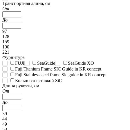
Транспортная длина, см
От
До
97
128
159
190
221
Фурнитура
FUJI
SeaGuide
SeaGuide XO
Fuji Titanium Frame SIC Guide in KR concept
Fuji Stainless steel frame Sic guide in KR concept
Кольцо со вставкой SiC
Длина рукояти, см
От
До
39
44
49
53