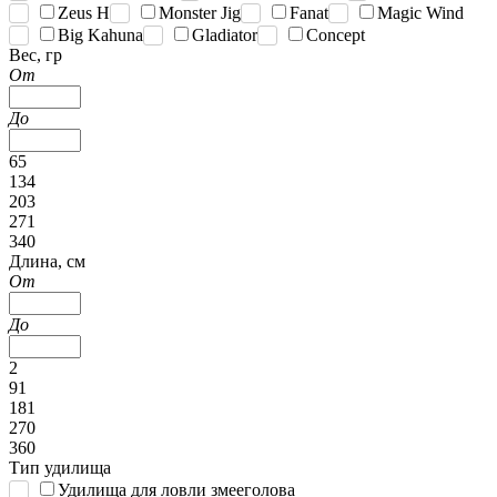
Zeus H
Monster Jig
Fanat
Magic Wind
Big Kahuna
Gladiator
Concept
Вес, гр
От
До
65
134
203
271
340
Длина, см
От
До
2
91
181
270
360
Тип удилища
Удилища для ловли змееголова