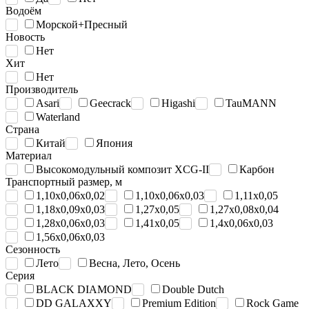
Водоём
Морской+Пресный
Новость
Нет
Хит
Нет
Производитель
Asari
Geecrack
Higashi
TauMANN
Waterland
Страна
Китай
Япония
Материал
Высокомодульный композит XCG-II
Карбон
Транспортный размер, м
1,10х0,06х0,02
1,10х0,06х0,03
1,11x0,05
1,18х0,09х0,03
1,27x0,05
1,27х0,08х0,04
1,28х0,06х0,03
1,41х0,05
1,4х0,06х0,03
1,56х0,06х0,03
Сезонность
Лето
Весна, Лето, Осень
Серия
BLACK DIAMOND
Double Dutch
DD GALAXXY
Premium Edition
Rock Game