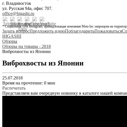
г. Владивосток
ул. Русская 94а, офис 707.
office@higashi.ru
* Социальная сеть Instagram, принадлежащая компании Meta Inc запрещена на территор
Задать вопрос
Предложить идею
Поблагодарить
Пожаловаться
Со
HIGASHI
Обзоры
Обзоры на товары - 2018
Виброхвосты из Японии
Виброхвосты из Японии
25.07.2018
Время на прочтение: 0 мин
Распечатать
Представляем вам очередную новинку в каталоге нашей компан