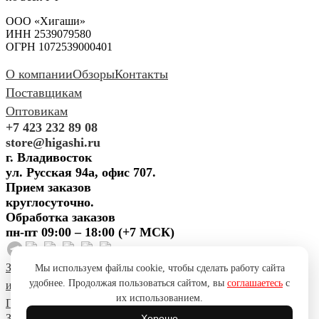
ООО «Хигаши»
ИНН 2539079580
ОГРН 1072539000401
О компании
Обзоры
Контакты
Поставщикам
Оптовикам
+7 423 232 89 08
store@higashi.ru
г. Владивосток
ул. Русская 94а, офис 707.
Прием заказов
круглосуточно.
Обработка заказов
пн-пт 09:00 – 18:00 (+7 МСК)
Задать вопрос
Предложить
Мы используем файлы cookie, чтобы сделать работу сайта
удобнее. Продолжая пользоваться сайтом, вы
соглашаетесь
с
идею
Поблагодарить
Пожаловаться
Сообщить об ошибке
их использованием.
Политика конфиденциальности
Согласие на обработку ПД
Задать вопрос
Предложить
Хорошо