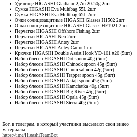
Удилище HIGASHI Gladiator 2,7m 20-50g 2шт
Сумка HIGASHI Eva Multibag 55L 2шт
Сумка HIGASHI Eva Multibag 65L 2шт
Очки солнцезащитные HIGASHI Glasses H1502 2шт
Очки солнцезащитные HIGASHI Glasses HF1921 2шт
Перчатки HIGASHI Offshore Fishing 2шт
Перчатки HIGASHI Neo 2шт
Перчатки HIGASHI Antey 2шт
Перчатки HIGASHI Antey Camo 1 шт
Крючки HIGASHI Double Assist Hook YD-101 #20 (5шт)
Набор блесен HIGASHI Dot spoon 40g (5шт)
Набор блесен HIGASHI Chinook spoon 45g (5шт)
Набор блесен HIGASHI Chum salmon 42g (5шт)
Набор блесен HIGASHI Trapper spoon 45g (5шт)
Набор блесен HIGASHI Akiaji spoon 45g (5шт)
Набор блесен HIGASHI Kamchatka 40g (5шт)
Набор блесен HIGASHI Big River 45g (5шт)
Набор блесен HIGASHI Opala 45g (5шт)
Набор блесен HIGASHI Sierra 40g (5шт)
Бот, в телеграм, в который участники высылают свои видео
материалы
https://t.me/HigashiTeamBot