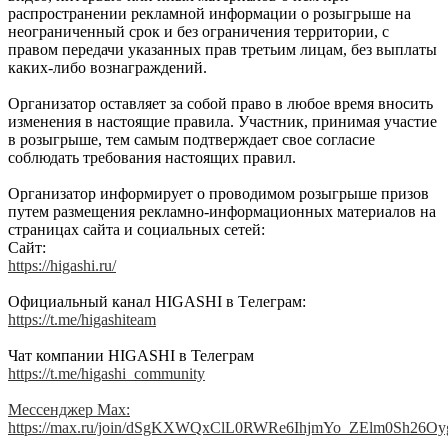
распространении рекламной информации о розыгрыше на
неограниченный срок и без ограничения территории, с
правом передачи указанных прав третьим лицам, без выплаты
каких-либо вознаграждений.
Организатор оставляет за собой право в любое время вносить
изменения в настоящие правила. Участник, принимая участие
в розыгрыше, тем самым подтверждает свое согласие
соблюдать требования настоящих правил.
Организатор информирует о проводимом розыгрыше призов
путем размещения рекламно-информационных материалов на
страницах сайта и социальных сетей:
Сайт:
https://higashi.ru/
Официальный канал HIGASHI в Tелеграм:
https://t.me/higashiteam
Чат компании HIGASHI в Телеграм
https://t.me/higashi_community
Мессенджер Max:
https://max.ru/join/dSgKXWQxClL0RWRe6IhjmYo_ZElm0Sh26O