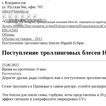
г. Владивосток
ул. Русская 94а, офис 707.
office@higashi.ru
* Социальная сеть Instagram, принадлежащая компании Meta Inc запрещена на территор
Задать вопрос
Предложить идею
Поблагодарить
Пожаловаться
Со
HIGASHI
Обзоры
Обзоры на товары - 2015
Поступление троллинговых блесен Higashi Eclipse
Поступление троллинговых блесен Hi
25.06.2015
Время на прочтение: 0 мин
Распечатать
Дорогие друзья, рады сообщить вам о поступлении троллинговых
Сезон троллинга в Приморье в самом разгаре, успейте расшири
Эти блесна для ловли симы, горбуши, кеты представлены в 20 
эффект свечение в ультрафиолете (маркировка UV).