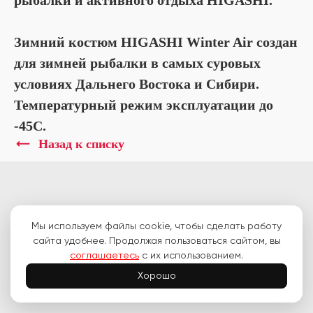
рыбалки и активного отдыха HIGASHI.
Зимний костюм HIGASHI Winter Air создан
для зимней рыбалки в самых суровых
условиях Дальнего Востока и Сибири.
Температурный режим эксплуатации до
-45С.
Назад к списку
© Higashi 2007-2026.
Мы используем файлы cookie, чтобы сделать работу
Производим и продаем рыболовные и туристические товары по всей
сайта удобнее. Продолжая пользоваться сайтом, вы
РФ
соглашаетесь
с их использованием.
ООО «Хигаши»
ИНН 2539079580
Хорошо
ОГРН 1072539000401