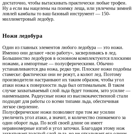
достаточно, чтобы вытаскивать практически любые трофеи.
Ну а если вы нацелены на поимку леща, или увлечены зимней
ловлей камбалы то ваш базовый инструмент — 150-
миллиметровый ледобур.
Ножи ледобура
Один из главных элементов любого ледобура — это ножи.
Именно они делают «всю работу», засверливаясь в лед.
Большинство ледобуров в основном комплектуются плоскими
ножами, а импортные — полусферическими. Обычно
устанавливаются два ножа, редко три. Плоские ножи подобны
стамеске: фактически они не режут, а колют лед. Поэтому
производители настраивают их таким образом, чтобы угол
атаки ножа к поверхности льда был оптимальным. В таком
случае захватываемый слой льда будет тонким, зато усилие —
наименьшим. Радиусные ножи из высококачественной стали
подходят для работы со всеми типами льда, обеспечивая
легкое сверление.
Полусферические ножи позволяют при том же усилии
увеличить угол атаки, а значит, и количество снимаемого за
один оборот льда. По всей своей длине он имеет
неравномерные изгиб и угол заточки. Благодаря этому нож
захватывает толстый слой льда, но не откалывает его одним