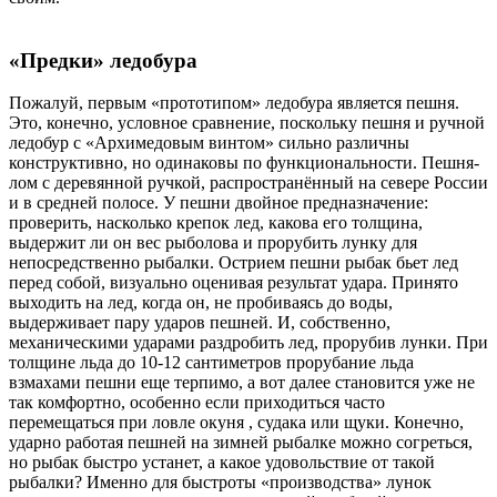
«Предки» ледобура
Пожалуй, первым «прототипом» ледобура является пешня.
Это, конечно, условное сравнение, поскольку пешня и ручной
ледобур с «Архимедовым винтом» сильно различны
конструктивно, но одинаковы по функциональности. Пешня-
лом с деревянной ручкой, распространённый на севере России
и в средней полосе. У пешни двойное предназначение:
проверить, насколько крепок лед, какова его толщина,
выдержит ли он вес рыболова и прорубить лунку для
непосредственно рыбалки. Острием пешни рыбак бьет лед
перед собой, визуально оценивая результат удара. Принято
выходить на лед, когда он, не пробиваясь до воды,
выдерживает пару ударов пешней. И, собственно,
механическими ударами раздробить лед, прорубив лунки. При
толщине льда до 10-12 сантиметров прорубание льда
взмахами пешни еще терпимо, а вот далее становится уже не
так комфортно, особенно если приходиться часто
перемещаться при ловле окуня , судака или щуки. Конечно,
ударно работая пешней на зимней рыбалке можно согреться,
но рыбак быстро устанет, а какое удовольствие от такой
рыбалки? Именно для быстроты «производства» лунок