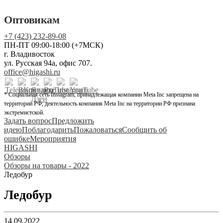
Оптовикам
+7 (423) 232-89-08
ПН-ПТ 09:00-18:00 (+7МСК)
г. Владивосток
ул. Русская 94а, офис 707.
office@higashi.ru
* Социальная сеть Instagram, принадлежащая компании Meta Inc запрещена на
территории РФ, деятельность компания Meta Inc на территории РФ признана
экстремистской.
Задать вопрос
Предложить
идею
Поблагодарить
Пожаловаться
Сообщить об
ошибке
Мероприятия
HIGASHI
Обзоры
Обзоры на товары - 2022
Ледобур
Ледобур
14.09.2022