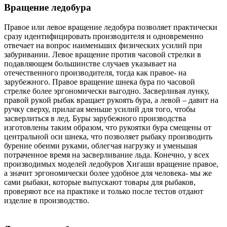
Вращение ледобура
Правое или левое вращение ледобура позволяет практически
сразу идентифицировать производителя и одновременно
отвечает на вопрос наименьших физических усилий при
забуривании. Левое вращение против часовой стрелки в
подавляющем большинстве случаев указывает на
отечественного производителя, тогда как правое- на
зарубежного. Правое вращение шнека бура по часовой
стрелке более эргономически выгодно. Засверливая лунку,
правой рукой рыбак вращает рукоять бура, а левой – давит на
ручку сверху, прилагая меньше усилий для того, чтобы
засверлиться в лед. Буры зарубежного производства
изготовлены таким образом, что рукоятки бура смещены от
центральной оси шнека, что позволяет рыбаку производить
бурение обеими руками, облегчая нагрузку и уменьшая
потраченное время на засверливание льда. Конечно, у всех
производимых моделей ледобуров Хигаши вращение правое,
а значит эргономически более удобное для человека- мы же
сами рыбаки, которые выпускают товары для рыбаков,
проверяют все на практике и только после тестов отдают
изделие в производство.