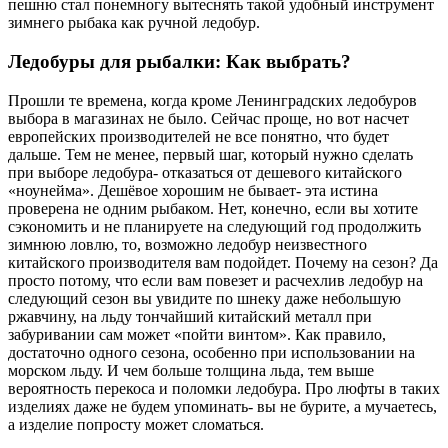
пешню стал понемногу вытеснять такой удобный инструмент
зимнего рыбака как ручной ледобур.
Ледобуры для рыбалки: Как выбрать?
Прошли те времена, когда кроме Ленинградских ледобуров
выбора в магазинах не было. Сейчас проще, но вот насчет
европейских производителей не все понятно, что будет
дальше. Тем не менее, первый шаг, который нужно сделать
при выборе ледобура- отказаться от дешевого китайского
«ноунейма». Дешёвое хорошим не бывает- эта истина
проверена не одним рыбаком. Нет, конечно, если вы хотите
сэкономить и не планируете на следующий год продолжить
зимнюю ловлю, то, возможно ледобур неизвестного
китайского производителя вам подойдет. Почему на сезон? Да
просто потому, что если вам повезет и расчехлив ледобур на
следующий сезон вы увидите по шнеку даже небольшую
ржавчину, на льду тончайший китайский металл при
забуривании сам может «пойти винтом». Как правило,
достаточно одного сезона, особенно при использовании на
морском льду. И чем больше толщина льда, тем выше
вероятность перекоса и поломки ледобура. Про люфты в таких
изделиях даже не будем упоминать- вы не бурите, а мучаетесь,
а изделие попросту может сломаться.