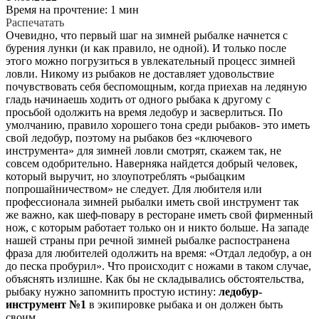
Время на прочтение: 1 мин
Распечатать
Очевидно, что первый шаг на зимней рыбалке начнется с
бурения лунки (и как правило, не одной). И только после
этого можно погрузиться в увлекательный процесс зимней
ловли. Никому из рыбаков не доставляет удовольствие
почувствовать себя беспомощным, когда приехав на ледяную
гладь начинаешь ходить от одного рыбака к другому с
просьбой одолжить на время ледобур и засверлиться. По
умолчанию, правило хорошего тона среди рыбаков- это иметь
свой ледобур, поэтому на рыбаков без «ключевого
инструмента» для зимней ловли смотрят, скажем так, не
совсем одобрительно. Наверняка найдется добрый человек,
который выручит, но злоупотреблять «рыбацким
попрошайничеством» не следует. Для любителя или
профессионала зимней рыбалки иметь свой инструмент так
же важно, как шеф-повару в ресторане иметь свой фирменный
нож, с которым работает только он и никто больше. На западе
нашей страны при речной зимней рыбалке распостранена
фраза для любителей одолжить на время: «Отдал ледобур, а он
до песка пробурил». Что происходит с ножами в таком случае,
объяснять излишне. Как бы не складывались обстоятельства,
рыбаку нужно запомнить простую истину:
ледобур-
инструмент №1
в экипировке рыбака и он должен быть
своим.