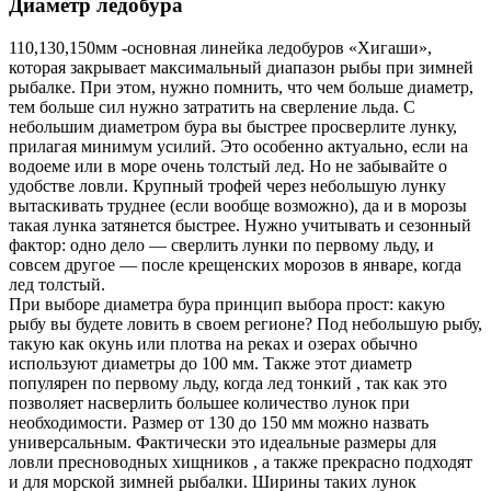
Диаметр ледобура
110,130,150мм -основная линейка ледобуров «Хигаши»,
которая закрывает максимальный диапазон рыбы при зимней
рыбалке. При этом, нужно помнить, что чем больше диаметр,
тем больше сил нужно затратить на сверление льда. С
небольшим диаметром бура вы быстрее просверлите лунку,
прилагая минимум усилий. Это особенно актуально, если на
водоеме или в море очень толстый лед. Но не забывайте о
удобстве ловли. Крупный трофей через небольшую лунку
вытаскивать труднее (если вообще возможно), да и в морозы
такая лунка затянется быстрее. Нужно учитывать и сезонный
фактор: одно дело — сверлить лунки по первому льду, и
совсем другое — после крещенских морозов в январе, когда
лед толстый.
При выборе диаметра бура принцип выбора прост: какую
рыбу вы будете ловить в своем регионе? Под небольшую рыбу,
такую как окунь или плотва на реках и озерах обычно
используют диаметры до 100 мм. Также этот диаметр
популярен по первому льду, когда лед тонкий , так как это
позволяет насверлить большее количество лунок при
необходимости. Размер от 130 до 150 мм можно назвать
универсальным. Фактически это идеальные размеры для
ловли пресноводных хищников , а также прекрасно подходят
и для морской зимней рыбалки. Ширины таких лунок