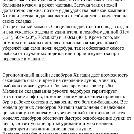
большим куском, а режет частями. Заточка таких ножей
достаточно сложна, поэтому для удобства рыбаков компания
Хигаши всегда поддерживает их необходимое количество на
своих складах .
И еще важный момент. Специально для толстого льда созданы
и выпускаются отдельно удлинители к ледобуру длиной 31см
(12"), 50см (20"), 75см(30”) и 100см (40”). Кроме того, мы
помним и о важных деталях: пластиковая защита ножей
убережёт как сами ножи ледобура, так и обезопасит самого
рыбака от случайных порезов или порчи имущества при
перевозке в машине.
Эргономичный дизайн ледобуров Хигаши дает возможность
сэкономить силы и время на сверление лунок, а значит,
рыболов сможет уделить больше времени ловле рыбы.
Механизм складывания рукояти ледобуров гарантирует
отсутствие люфтов, помогает одним движением приводить
бур в рабочее состояние, закрепив его болтом-барашком. Все
модели ручных ледобуров Хигаши выполнены с надежным
цельнотянутым шнеком, а увеличенный шаг витков во всех
моделях ледобуров обеспечит быстрое освобождение лунки от
шуги, снизит усилие при забуривании и максимально
предотвратит заклинивание шнека в лунке.