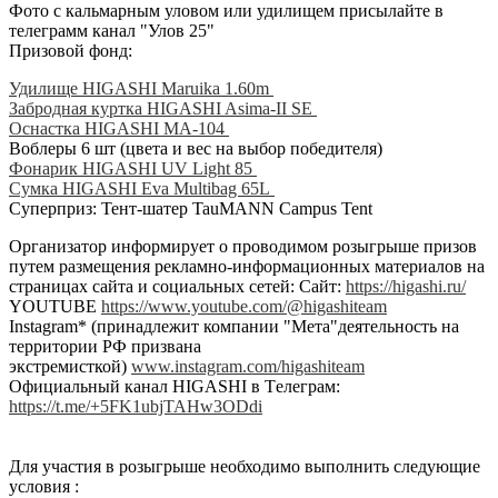
Фото с кальмарным уловом или удилищем присылайте в
телеграмм канал "Улов 25"
Призовой фонд:
Удилище HIGASHI Maruika 1.60m
Забродная куртка HIGASHI Asima-II SE
Оснастка HIGASHI MA-104
Воблеры 6 шт (цвета и вес на выбор победителя)
Фонарик HIGASHI UV Light 85
Сумка HIGASHI Eva Multibag 65L
Суперприз: Тент-шатер TauMANN Campus Tent
Организатор информирует о проводимом розыгрыше призов
путем размещения рекламно-информационных материалов на
страницах сайта и социальных сетей: Сайт:
https://higashi.ru/
YOUTUBE
https://www.youtube.com/@higashiteam
Instagram* (принадлежит компании "Мета"деятельность на
территории РФ призвана
экстремисткой)
www.instagram.com/higashiteam
Официальный канал HIGASHI в Tелеграм:
https://t.me/+5FK1ubjTAHw3ODdi
Для участия в розыгрыше необходимо выполнить следующие
условия :