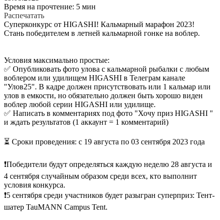
Время на прочтение: 5 мин
Распечатать
Суперконкурс от HIGASHI! Кальмарный марафон 2023!
Стань победителем в летней кальмарной гонке на воблер.
⠀
Условия максимально простые:
✅ Опубликовать фото улова с кальмарной рыбалки с любым
воблером или удилищем HIGASHI в Телеграм канале
"Улов25". В кадре должен присутствовать или 1 кальмар или
улов в емкости, но обязательно должен быть хорошо виден
воблер любой серии HIGASHI или удилище.
✅ Написать в комментариях под фото "Хочу приз HIGASHI "
и ждать результатов (1 аккаунт = 1 комментарий)
⠀
⏳ Сроки проведения: c 19 августа по 03 сентября 2023 года
⠀
❗️Победители будут определяться каждую неделю 28 августа и
4 сентября случайным образом среди всех, кто выполнит
условия конкурса.
❗️5 сентября среди участников будет разыгран суперприз: Тент-
шатер TauMANN Campus Tent.