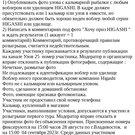
1) Опубликовать фото улова с кальмарной рыбалки с любым
воблером или удилищем HIGASHI. В кадре должен
присутствовать или 1 кальмар или улов в емкости, но
обязательно должен быть хорошо виден воблер любой серии
HIGASHI или удилище.
2) Написать в комментариях под фото "Хочу приз HIGASHI "
и ждать результатов (1 аккаунт = 1
комментарий) Комментарий, противоречащий правилам
розыгрыша, считается недействительным.
Каждому участнику присваивается в результате публикации
на канале Улов 25 номер участника. Модератор и организатор
вправе отклонить к публикации фотографии, содержащие :
Нечеткие, размытые фото
Не подлежащие к идентификации воблер или удилище
Воблер иного производителя, кроме компании Higashi
Фото не с кальмаром или кальмарным уловом.
Фото, сделанное в домашней обстановке
Фото, имеющие признаки фотомонтажа.
Участник не предоставил свой номер телефона
Кальмар, купленный в магазине
Участники, выполнившие условия, допускаются к участию в
розыгрыше первого тура. Модератор вправе отказать в
принятии фото без объяснения причин. Присвоенные номера
фиксируются на 15:00 часов 28 августа по г.Владивосток. и
на 15:00 04 сентября 2023г. Среди данных участников