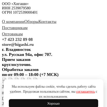
ООО «Хигаши»
ИНН 2539079580
ОГРН 1072539000401
О компании
Обзоры
Контакты
Поставщикам
Оптовикам
+7 423 232 89 08
store@higashi.ru
г. Владивосток
ул. Русская 94а, офис 707.
Прием заказов
круглосуточно.
Обработка заказов
пн-пт 09:00 – 18:00 (+7 МСК)
Задать вопрос
Предложить
Мы используем файлы cookie, чтобы сделать работу сайта
удобнее. Продолжая пользоваться сайтом, вы
соглашаетесь
с
идею
Поблагодарить
Пожаловаться
Сообщить об ошибке
их использованием.
Политика конфиденциальности
Согласие на обработку ПД
Задать вопрос
Предложить
Хорошо