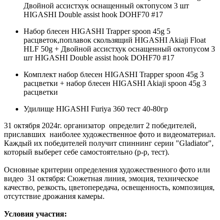
Двойной ассистхук оснащенный октопусом 3 шт
HIGASHI Double assist hook DOHF70 #17
Набор блесен HIGASHI Trapper spoon 45g 5
расцветок,поплавок скользящий HIGASHI Akiaji Float
HLF 50g + Двойной ассистхук оснащенный октопусом 3
шт HIGASHI Double assist hook DOHF70 #17
Комплект набор блесен HIGASHI Trapper spoon 45g 3
расцветки + набор блесен HIGASHI Akiaji spoon 45g 3
расцветки
Удилище HIGASHI Furiya 360 тест 40-80гр
31 октября 2024г. организатор определит 2 победителей,
приславших наиболее художественное фото и видеоматериал.
Каждый их победителей получит спиннинг серии "Gladiator",
который выберет себе самостоятельно (р-р, тест).
Основные критерии определения художественного фото или
видео 31 октября: Сюжетная линия, эмоция, техническое
качество, резкость, цветопередача, освещенность, композиция,
отсутствие дрожания камеры.
Условия участия: