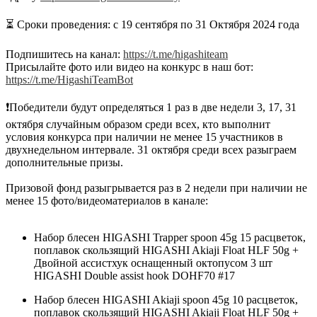
⠀
⏳ Сроки проведения: c 19 сентября по 31 Октября 2024 года
Подпишитесь на канал:
https://t.me/higashiteam
Присылайте фото или видео на конкурс в наш бот:
https://t.me/HigashiTeamBot
❗️Победители будут определяться 1 раз в две недели 3, 17, 31
октября случайным образом среди всех, кто выполнит
условия конкурса при наличии не менее 15 участников в
двухнедельном интервале. 31 октября среди всех разыграем
дополнительные призы.
Призовой фонд разыгрывается раз в 2 недели при наличии не
менее 15 фото/видеоматериалов в канале:
Набор блесен HIGASHI Trapper spoon 45g 15 расцветок,
поплавок скользящий HIGASHI Akiaji Float HLF 50g +
Двойной ассистхук оснащенный октопусом 3 шт
HIGASHI Double assist hook DOHF70 #17
Набор блесен HIGASHI Akiaji spoon 45g 10 расцветок,
поплавок скользящий HIGASHI Akiaji Float HLF 50g +