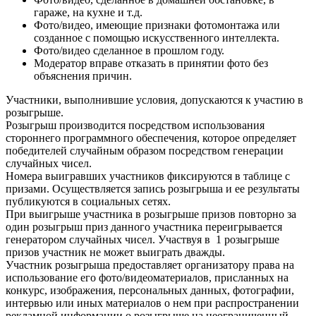
гараже, на кухне и т.д.
Фото/видео, имеющие признаки фотомонтажа или
созданное с помощью искусственного интеллекта.
Фото/видео сделанное в прошлом году.
Модератор вправе отказать в принятии фото без
объяснения причин.
Участники, выполнившие условия, допускаются к участию в
розыгрыше.
Розыгрыш производится посредством использования
стороннего программного обеспечения, которое определяет
победителей случайным образом посредством генерации
случайных чисел.
Номера выигравших участников фиксируются в таблице с
призами. Осуществляется запись розыгрыша и ее результаты
публикуются в социальных сетях.
При выигрыше участника в розыгрыше призов повторно за
один розыгрыш приз данного участника переигрывается
генератором случайных чисел. Участвуя в 1 розыгрыше
призов участник не может выиграть дважды.
Участник розыгрыша предоставляет организатору права на
использование его фото/видеоматериалов, присланных на
конкурс, изображения, персональных данных, фотографии,
интервью или иных материалов о нем при распространении
рекламной информации о розыгрыше на неограниченный