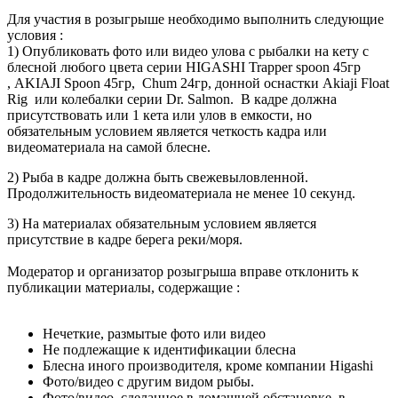
Для участия в розыгрыше необходимо выполнить следующие
условия :
1) Опубликовать фото или видео улова с рыбалки на кету с
блесной любого цвета серии HIGASHI Trapper spoon 45гр
, AKIAJI Spoon 45гр, Chum 24гр, донной оснастки Akiaji Float
Rig или колебалки серии Dr. Salmon. В кадре должна
присутствовать или 1 кета или улов в емкости, но
обязательным условием является четкость кадра или
видеоматериала на самой блесне.
2) Рыба в кадре должна быть свежевыловленной.
Продолжительность видеоматериала не менее 10 секунд.
3) На материалах обязательным условием является
присутствие в кадре берега реки/моря.
Модератор и организатор розыгрыша вправе отклонить к
публикации материалы, содержащие :
Нечеткие, размытые фото или видео
Не подлежащие к идентификации блесна
Блесна иного производителя, кроме компании Higashi
Фото/видео с другим видом рыбы.
Фото/видео, сделанное в домашней обстановке, в