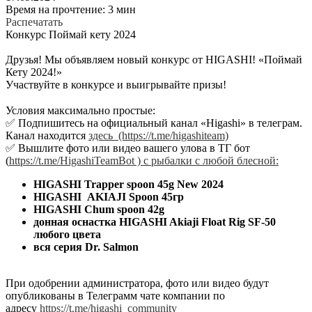
Время на прочтение: 3 мин
Распечатать
Конкурс Поймай кету 2024
Друзья! Мы объявляем новый конкурс от HIGASHI! «Поймай
Кету 2024!»
Участвуйте в конкурсе и выигрывайте призы!
⠀
Условия максимально простые:
✅ Подпишитесь на официальный канал «Higashi» в телеграм.
Канал находится
здесь (https://t.me/higashiteam)
✅ Вышлите фото или видео вашего улова в ТГ бот
(
https://t.me/HigashiTeamBot ) с рыбалки с любой блесной:
HIGASHI Trapper spoon 45g New 2024
HIGASHI
AKIAJI Spoon 45гр
HIGASHI Chum spoon 42g
донная оснастка HIGASHI Akiaji Float Rig SF-50
любого цвета
вся серия Dr. Salmon
При одобрении администратора, фото или видео будут
опубликованы в Телеграмм чате компании по
адресу
https://t.me/higashi_community