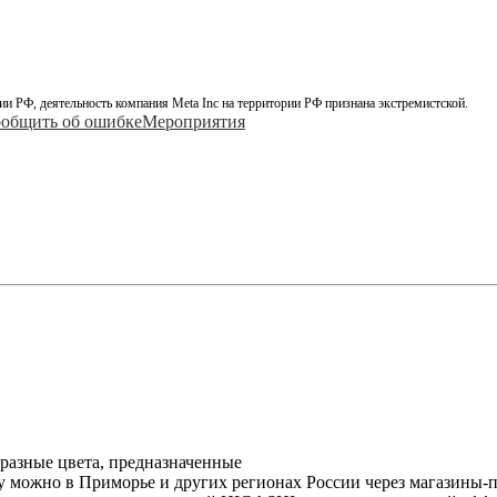
ии РФ, деятельность компания Meta Inc на территории РФ признана экстремистской.
общить об ошибке
Мероприятия
бразные цвета, предназначенные
му можно в Приморье и других регионах России через магазины-