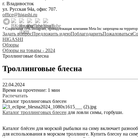
г. Владивосток
ул. Русская 94а, офис 707.
office@higashi.ru
* Социальная сеть Instagram, принадлежащая компании Meta Inc запрещена на территор
Задать вопрос
Предложить идею
Поблагодарить
Пожаловаться
Со
HIGASHI
Обзоры
Обзоры на товары - 2024
Троллинговые блесна
Троллинговые блесна
22.04.2024
Время на прочтение: 1 мин
Распечатать
Каталог троллинговых блесен
Каталог троллинговых блесен
для ловли симы, горбуши.
Каталог блёсен для морской рыбалки на симу включает разноо
для использования в морском троллинге. Купить блесну на си