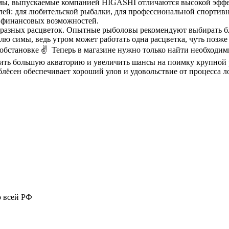
симы, выпускаемые компанией HIGASHI отличаются высокой эфф
лей: для любительской рыбалки, для профессиональной спортив
и финансовых возможностей.
 разных расцветок. Опытные рыболовы рекомендуют выбирать бл
ю симы, ведь утром может работать одна расцветка, чуть позже 
обстановке ✌️ Теперь в магазине нужно только найти необходи
тить большую акваторию и увеличить шансы на поимку крупной
лёсен обеспечивает хороший улов и удовольствие от процесса л
о всей РФ