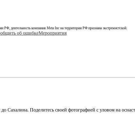
ии РФ, деятельность компания Meta Inc на территории РФ признана экстремистской.
общить об ошибке
Мероприятия
я до Сахалина. Поделитесь своей фотографией с уловом на осна