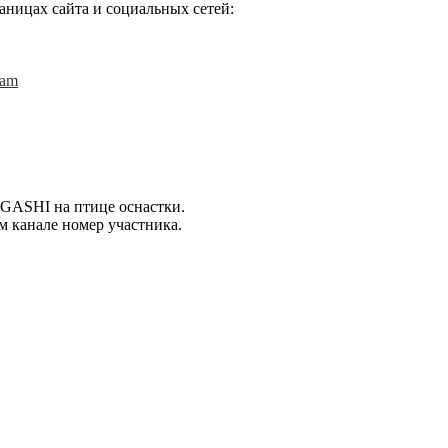
ницах сайта и социальных сетей:
eam
HIGASHI на птице оснастки.
м канале номер участника.