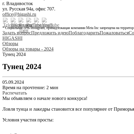
г. Владивосток
ул. Русская 94а, офис 707.
office@higashi.ru
* Социальная сеть Instagram, принадлежащая компании Meta Inc запрещена на территор
Задать вопрос
Предложить идею
Поблагодарить
Пожаловаться
Со
HIGASHI
Обзоры
Обзоры на товары - 2024
Тунец 2024
Тунец 2024
05.09.2024
Время на прочтение: 2 мин
Распечатать
Мы объявляем о начале нового конкурса!
Ловля тунца и лакедры становится все популярнее от Приморь
Условия участия просты: