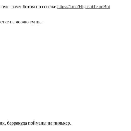
 телеграмм ботом по ссылке
https://t.me/HigashiTeamBot
стке на ловлю тунца.
ник, барракуда пойманы на пилькер.