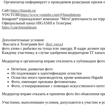
Организатор информирует о проводимом розыгрыше призов пу
Сайт:
https://higashi.ru/
YOUTUBE
https://www.youtube.com/@higashiteam
Instagram* (принадлежит компании "Мета"деятельность на тер
Официальный канал HIGASHI в Tелеграм:
https://t.me/higashiteam
Дополнительные условия:
Выслать в Телеграмм Бот (
Бот
здесь
)
фото улова с рыбалки на тунца или лакедру. В кадре должен п
Каждому участнику, в случае одобрения модератором ТГ канала
Модератор и организатор вправе отклонить к публикации фото
Нечеткие, размытые фото
Не подлежащие к идентификации оснастки
Оснастки иного производителя, кроме компании Higashi
Фото, имеющие признаки фотомонтажа.
Фото, сгенерированные с помощью искусственного интел
Модератор вправе отказать в принятии фото без объяснения п
Участники, выполнившие условия, допускаются к участию в р