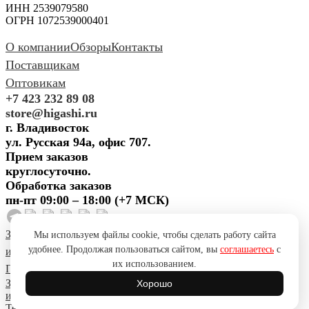
ИНН 2539079580
ОГРН 1072539000401
О компании
Обзоры
Контакты
Поставщикам
Оптовикам
+7 423 232 89 08
store@higashi.ru
г. Владивосток
ул. Русская 94а, офис 707.
Прием заказов
круглосуточно.
Обработка заказов
пн-пт 09:00 – 18:00 (+7 МСК)
Задать вопрос
Предложить
Мы используем файлы cookie, чтобы сделать работу сайта
удобнее. Продолжая пользоваться сайтом, вы
соглашаетесь
с
идею
Поблагодарить
Пожаловаться
Сообщить об ошибке
их использованием.
Политика конфиденциальности
Согласие на обработку ПД
Задать вопрос
Предложить
Хорошо
идею
Поблагодарить
Пожаловаться
Сообщить об ошибке
Telegram
YouTube