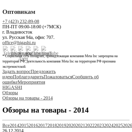
Оптовикам
+7 (423) 232-89-08
ПН-ПТ 09:00-18:00 (+7МСК)
г. Владивосток
ул. Русская 94а, офис 707.
office@higashi.ru
* Социальная сеть Instagram, принадлежащая компании Meta Inc запрещена на
территории РФ, деятельность компания Meta Inc на территории РФ признана
экстремистской.
Задать вопрос
Предложить
идею
Поблагодарить
Пожаловаться
Сообщить об
ошибке
Мероприятия
HIGASHI
Обзоры
Обзоры на товары - 2014
Обзоры на товары - 2014
Все
2014
2015
2016
2017
2018
2019
2020
2021
2022
2023
2024
2025
202
26.12.2014