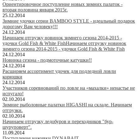
Ориентировочное поступление новых зимних палаток -
вторая половина января 2015г.
25.12.2014
Зимние удочки серии BAMBOO STYLE - идеальный подарок
дорогому Вам человеку!!!
24.12.2014
Начинаем отгрузку новинок зимнего сезона 2014-2015 -
удочки Gold Fish & White FishНачинаем отгрузку новинок
зимнего сезона 2014-2015 - удочки Gold Fish & White Fish
24.12.2014
Новинка сезона - подмоточные катушки!!
24.12.2014
Расширяем ассортимент удочек для подледной ловли
корюшки
24.12.2014
Участников соревнований по ловле на «махалки» ненастье не
испугало!
02.10.2014
Зимние рыболовные палатки HIGASHI на складе. Начинаем
отгрузки.
02.10.2014
Начинаем отгрузку ледобуров и переходников "бур-
шуруповерт".
11.09.2014
Поступление наживки DYNABAIT