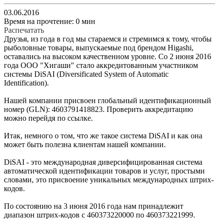
03.06.2016
Время на прочтение: 0 мин
Распечатать
Друзья, из года в год мы стараемся и стремимся к тому, чтобы
рыболовные товары, выпускаемые под брендом Higashi,
оставались на высоком качественном уровне. Со 2 июня 2016
года ООО "Хигаши" стало аккредитованным участником
системы DiSAI (Diversificated System of Automatic
Identification).
Нашей компании присвоен глобальный идентификационный
номер (GLN): 4603791418823. Проверить аккредитацию
можно перейдя по ссылке.
Итак, немного о том, что же такое система DiSAI и как она
может быть полезна клиентам нашей компании.
DiSAI - это международная диверсифицированная система
автоматической идентификации товаров и услуг, простыми
словами, это присвоение уникальных международных штрих-
кодов.
По состоянию на 3 июня 2016 года нам принадлежит
диапазон штрих-кодов с 460373220000 по 460373221999.