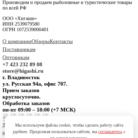
Производим и продаем рыболовные и туристические товары
по всей РФ
ООО «Хигаши»
ИНН 2539079580
ОГРН 1072539000401
О компании
Обзоры
Контакты
Поставщикам
Оптовикам
+7 423 232 89 08
store@higashi.ru
г. Владивосток
ул. Русская 94а, офис 707.
Прием заказов
круглосуточно.
Обработка заказов
пн-пт 09:00 – 18:00 (+7 МСК)
Задать вопрос
Предложить
Мы используем файлы cookie, чтобы сделать работу сайта
удобнее. Продолжая пользоваться сайтом, вы
соглашаетесь
с
идею
Поблагодарить
Пожаловаться
Сообщить об ошибке