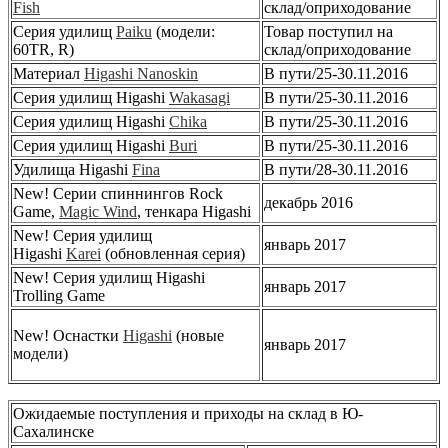
Fish
склад/оприходование
Серия удилищ
Paiku
(модели:
Товар поступил на
60TR, R)
склад/оприходование
Материал
Higashi Nanoskin
В пути/25-30.11.2016
Серия удилищ Higashi
Wakasagi
В пути/25-30.11.2016
Серия удилищ Higashi
Chika
В пути/25-30.11.2016
Серия удилищ Higashi
Buri
В пути/25-30.11.2016
Удилища Higashi
Fina
В пути/28-30.11.2016
New! Серии спиннингов Rock
декабрь 2016
Game,
Magic Wind
, тенкара Higashi
New! Серия удилищ
январь 2017
Higashi
Karei
(обновленная серия)
New! Серия удилищ Higashi
январь 2017
Trolling Game
New! Оснастки
Higashi
(новые
январь 2017
модели)
Ожидаемые поступления и приходы на склад в Ю-
Сахалинске