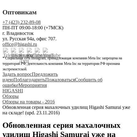
Оптовикам
+7 (423) 232-89-08
ПН-ПТ 09:00-18:00 (+7МСК)
г. Владивосток
ул. Русская 94а, офис 707.
office@higashi.ru
* Социальная сеть Instagram, принадлежащая компании Meta Inc запрещена на
территории РФ, деятельность компания Meta Inc на территории РФ признана
экстремистской.
Задать вопрос
Предложить
идею
Поблагодарить
Пожаловаться
Сообщить об
ошибке
Мероприятия
HIGASHI
Обзоры
Обзоры на товары - 2016
Обновленная серия махалочных удилищ Higashi Samurai уже
на складе! (upd. 23.11.2016)
Обновленная серия махалочных
удилищ Higashi Samurai уже на