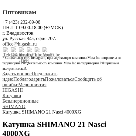
Оптовикам
+7 (423) 232-89-08
ПН-ПТ 09:00-18:00 (+7МСК)
г. Владивосток
ул. Русская 94а, офис 707.
office@higashi.ru
* Социальная сеть Instagram, принадлежащая компании Meta Inc запрещена на
территории РФ, деятельность компания Meta Inc на территории РФ признана
экстремистской.
Задать вопрос
Предложить
идею
Поблагодарить
Пожаловаться
Сообщить об
ошибке
Мероприятия
HIGASHI
Катушки
Безынерционные
SHIMANO
Катушка SHIMANO 21 Nasci 4000XG
Катушка SHIMANO 21 Nasci
4000XG