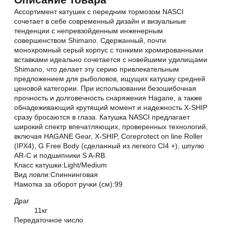
Ассортимент катушек с передним тормозом NASCI
сочетает в себе современный дизайн и визуальные
тенденции с непревзойденным инженерным
совершенством Shimano. Сдержанный, почти
монохромный серый корпус с тонкими хромированными
вставками идеально сочетается с новейшими удилищами
Shimano, что делает эту серию привлекательным
предложением для рыболовов, ищущих катушку средней
ценовой категории. При использовании безошибочная
прочность и долговечность снаряжения Hagane, а также
обнадеживающий крутящий момент и надежность X-SHIP
сразу бросаются в глаза. Катушка NASCI предлагает
широкий спектр впечатляющих, проверенных технологий,
включая HAGANE Gear, X-SHIP, Coreprotect on line Roller
(IPX4), G Free Body (сделанный из легкого CI4 +), шпулю
AR-C и подшипники S A-RB.
Класс катушки:Light/Medium
Вид ловли:Спиннинговая
Намотка за оборот ручки (см):99
Драг
11кг
Передаточное число