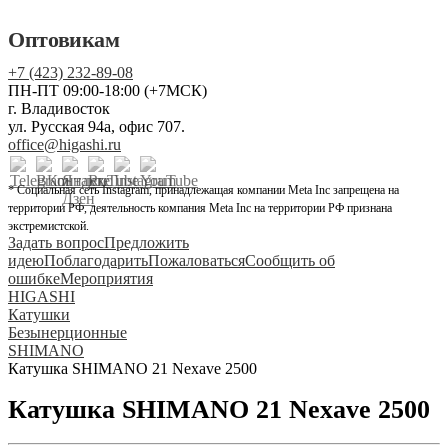
Оптовикам
+7 (423) 232-89-08
ПН-ПТ 09:00-18:00 (+7МСК)
г. Владивосток
ул. Русская 94а, офис 707.
office@higashi.ru
* Социальная сеть Instagram, принадлежащая компании Meta Inc запрещена на
территории РФ, деятельность компания Meta Inc на территории РФ признана
экстремистской.
Задать вопрос
Предложить
идею
Поблагодарить
Пожаловаться
Сообщить об
ошибке
Мероприятия
HIGASHI
Катушки
Безынерционные
SHIMANO
Катушка SHIMANO 21 Nexave 2500
Катушка SHIMANO 21 Nexave 2500