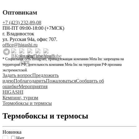
Оптовикам
+7 (423) 232-89-08
ПН-ПТ 09:00-18:00 (+7МСК)
г. Владивосток
ул. Русская 94а, офис 707.
office@higashi.ru
* Социальная сеть Instagram, принадлежащая компании Meta Inc запрещена на
территории РФ, деятельность компания Meta Inc на территории РФ признана
экстремистской.
Задать вопрос
Предложить
идею
Поблагодарить
Пожаловаться
Сообщить об
ошибке
Мероприятия
HIGASHI
Кемпинг, туризм
Термобоксы и термосы
Термобоксы и термосы
Новинка
Нет