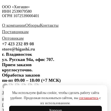
ООО «Хигаши»
ИНН 2539079580
ОГРН 1072539000401
О компании
Обзоры
Контакты
Поставщикам
Оптовикам
+7 423 232 89 08
store@higashi.ru
г. Владивосток
ул. Русская 94а, офис 707.
Прием заказов
круглосуточно.
Обработка заказов
пн-пт 09:00 – 18:00 (+7 МСК)
Задать вопрос
Предложить
Мы используем файлы cookie, чтобы сделать работу сайта
удобнее. Продолжая пользоваться сайтом, вы
соглашаетесь
с
идею
Поблагодарить
Пожаловаться
Сообщить об ошибке
их использованием.
Политика конфиденциальности
Согласие на обработку ПД
Задать вопрос
Предложить
Хорошо