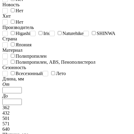
Новость
Нет
Хит
Нет
Производитель
Higashi
Iris
Naturehike
SHINWA
Страна
Япония
Материал
Полипропилен
Полипропилен, ABS, Пенополистерол
Сезонность
Всесезонный
Лето
Длина, мм
От
До
362
432
501
571
640