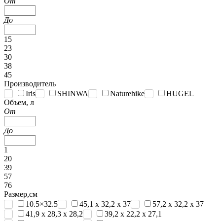
От
До
15
23
30
38
45
Производитель
Iris
SHINWA
Naturehike
HUGEL
Объем, л
От
До
1
20
39
57
76
Размер,см
10.5×32.5
45,1 x 32,2 x 37
57,2 x 32,2 x 37
41,9 x 28,3 x 28,2
39,2 x 22,2 x 27,1