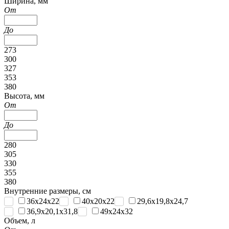
Ширина, мм
От
До
273
300
327
353
380
Высота, мм
От
До
280
305
330
355
380
Внутренние размеры, см
36х24х22
40х20х22
29,6х19,8х24,7
36,9x20,1x31,8
49x24x32
Объем, л