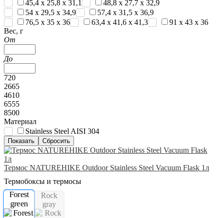
45,4 x 25,8 x 31,1
48,8 x 27,7 x 32,9
54 x 29,5 x 34,9
57,4 x 31,5 x 36,9
76,5 x 35 x 36
63,4 x 41,6 x 41,3
91 x 43 x 36
Вес, г
От
До
720
2665
4610
6555
8500
Материал
Stainless Steel AISI 304
Термос NATUREHIKE Outdoor Stainless Steel Vacuum Flask 1л
Термобоксы и термосы
Forest
Rock
green
gray