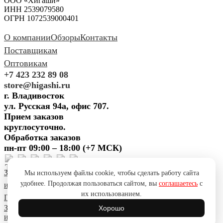
ООО «Хигаши»
ИНН 2539079580
ОГРН 1072539000401
О компании
Обзоры
Контакты
Поставщикам
Оптовикам
+7 423 232 89 08
store@higashi.ru
г. Владивосток
ул. Русская 94а, офис 707.
Прием заказов
круглосуточно.
Обработка заказов
пн-пт 09:00 – 18:00 (+7 МСК)
Задать вопрос
Предложить
Мы используем файлы cookie, чтобы сделать работу сайта
удобнее. Продолжая пользоваться сайтом, вы
соглашаетесь
с
идею
Поблагодарить
Пожаловаться
Сообщить об ошибке
их использованием.
Политика конфиденциальности
Согласие на обработку ПД
Задать вопрос
Предложить
Хорошо
идею
Поблагодарить
Пожаловаться
Сообщить об ошибке