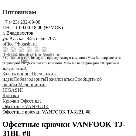
Оптовикам
+7 (423) 232-89-08
ПН-ПТ 09:00-18:00 (+7МСК)
г. Владивосток
ул. Русская 94а, офис 707.
office@higashi.ru
* Социальная сеть Instagram, принадлежащая компании Meta Inc запрещена на
территории РФ, деятельность компания Meta Inc на территории РФ признана
экстремистской.
Задать вопрос
Предложить
идею
Поблагодарить
Пожаловаться
Сообщить об
ошибке
Мероприятия
HIGASHI
Крючки
Крючки Офсетные
Офсетные VANFOOK
Офсетные крючки VANFOOK TJ-31BL #8
Офсетные крючки VANFOOK TJ-
31BL #8