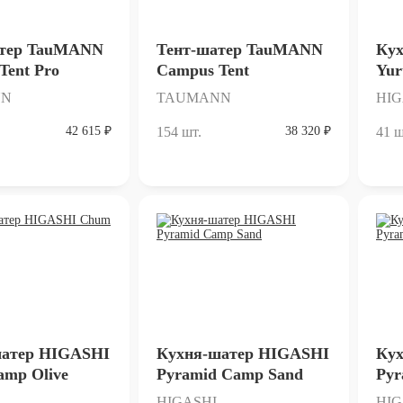
атер TauMANN
Тент-шатер TauMANN
Ку
Tent Pro
Campus Tent
Yur
NN
TAUMANN
HIG
42 615 ₽
154 шт.
38 320 ₽
41 ш
шатер HIGASHI
Кухня-шатер HIGASHI
Ку
mp Olive
Pyramid Camp Sand
Pyr
HIGASHI
HIG