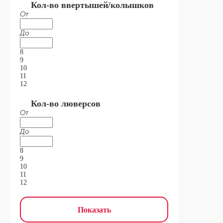
Кол-во ввертышей/колышков
От
До
8
9
10
11
12
Кол-во люверсов
От
До
8
9
10
11
12