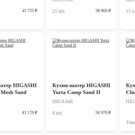
45 725 ₽
21 шт.
38 860 ₽
15 ш
шатер HIGASHI
Кухня-шатер HIGASHI
Ку
 Mesh Sand
Yurta Сamp Sand II
Ch
HIGASHI
HIG
43 170 ₽
6 шт.
50 970 ₽
Това