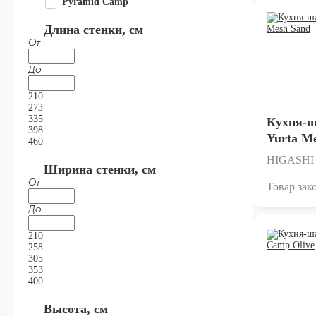
Pyramid Camp
Длина стенки, см
От
До
210
273
335
Кухня-
398
Yurta M
460
HIGASHI
Ширина стенки, см
От
Товар зак
До
210
258
305
353
400
Высота, см