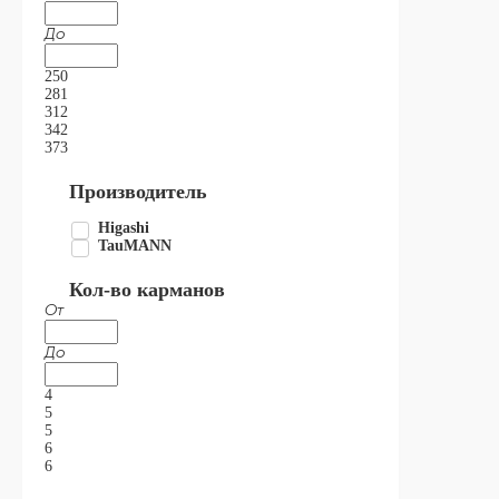
До
250
281
312
342
373
Производитель
Higashi
TauMANN
Кол-во карманов
От
До
4
5
5
6
6