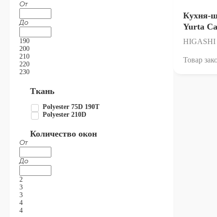
От
Кухня-
До
Yurta С
190
HIGASHI
200
210
Товар зак
220
230
Ткань
Polyester 75D 190T
Polyester 210D
Количество окон
От
До
2
3
3
4
4