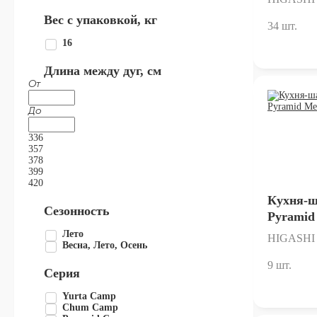
Вес с упаковкой, кг
34 шт.
16
Длина между дуг, см
От
До
336
357
378
399
420
Кухня-
Сезонность
Pyramid
Лето
HIGASHI
Весна, Лето, Осень
9 шт.
Серия
Yurta Camp
Chum Camp