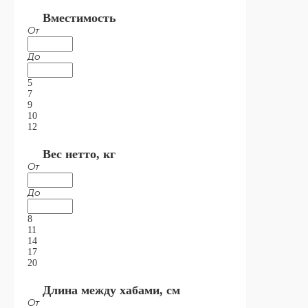
Вместимость
От
До
5
7
9
10
12
Вес нетто, кг
От
До
8
11
14
17
20
Длина между хабами, см
От