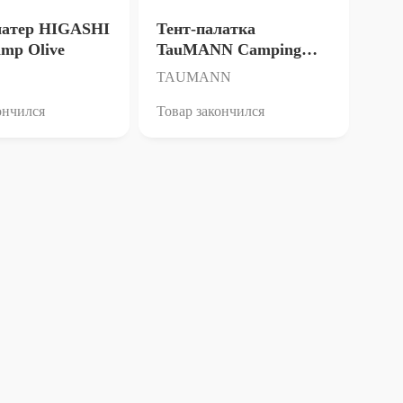
шатер HIGASHI
Тент-палатка
amp Olive
TauMANN Camping
House
TAUMANN
ончился
Товар закончился