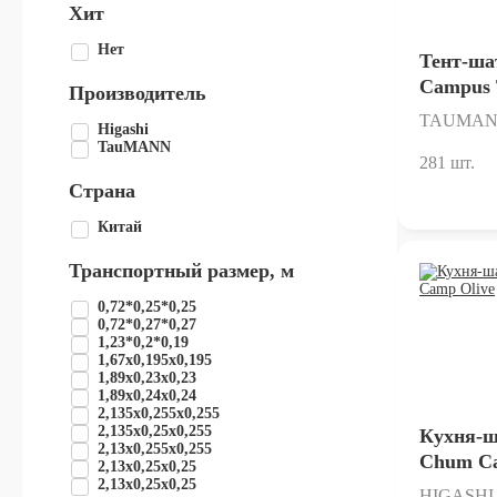
Хит
Нет
Тент-ш
Campus 
Производитель
TAUMA
Higashi
TauMANN
281 шт.
Страна
Китай
Транспортный размер, м
0,72*0,25*0,25
0,72*0,27*0,27
1,23*0,2*0,19
1,67x0,195x0,195
1,89x0,23x0,23
1,89x0,24x0,24
2,135x0,255x0,255
2,135x0,25x0,255
Кухня-
2,13x0,255x0,255
Chum Ca
2,13x0,25x0,25
2,13х0,25х0,25
HIGASHI