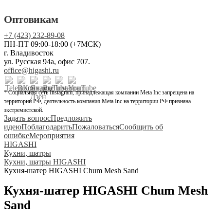
Оптовикам
+7 (423) 232-89-08
ПН-ПТ 09:00-18:00 (+7МСК)
г. Владивосток
ул. Русская 94а, офис 707.
office@higashi.ru
* Социальная сеть Instagram, принадлежащая компании Meta Inc запрещена на
территории РФ, деятельность компания Meta Inc на территории РФ признана
экстремистской.
Задать вопрос
Предложить
идею
Поблагодарить
Пожаловаться
Сообщить об
ошибке
Мероприятия
HIGASHI
Кухни, шатры
Кухни, шатры HIGASHI
Кухня-шатер HIGASHI Chum Mesh Sand
Кухня-шатер HIGASHI Chum Mesh
Sand