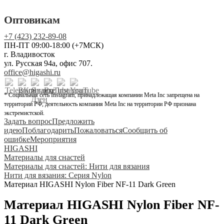
Оптовикам
+7 (423) 232-89-08
ПН-ПТ 09:00-18:00 (+7МСК)
г. Владивосток
ул. Русская 94а, офис 707.
office@higashi.ru
* Социальная сеть Instagram, принадлежащая компании Meta Inc запрещена на
территории РФ, деятельность компания Meta Inc на территории РФ признана
экстремистской.
Задать вопрос
Предложить
идею
Поблагодарить
Пожаловаться
Сообщить об
ошибке
Мероприятия
HIGASHI
Материалы для снастей
Материалы для снастей: Нити для вязания
Нити для вязания: Серия Nylon
Материал HIGASHI Nylon Fiber NF-11 Dark Green
Материал HIGASHI Nylon Fiber NF-
11 Dark Green