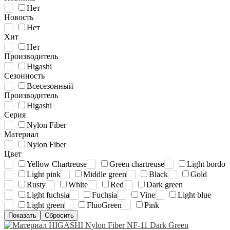
Нет
Новость
Нет
Хит
Нет
Производитель
Higashi
Сезонность
Всесезонный
Производитель
Higashi
Серия
Nylon Fiber
Материал
Nylon Fiber
Цвет
Yellow Chartreuse
Green chartreuse
Light bordo
Light pink
Middle green
Black
Gold
Rusty
White
Red
Dark green
Light fuchsia
Fuchsia
Vine
Light blue
Light green
FluoGreen
Pink