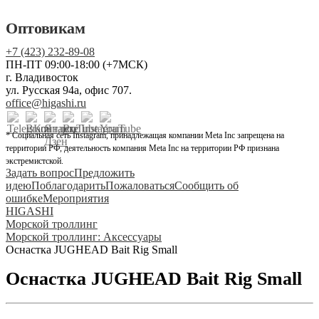
Оптовикам
+7 (423) 232-89-08
ПН-ПТ 09:00-18:00 (+7МСК)
г. Владивосток
ул. Русская 94а, офис 707.
office@higashi.ru
* Социальная сеть Instagram, принадлежащая компании Meta Inc запрещена на
территории РФ, деятельность компания Meta Inc на территории РФ признана
экстремистской.
Задать вопрос
Предложить
идею
Поблагодарить
Пожаловаться
Сообщить об
ошибке
Мероприятия
HIGASHI
Морской троллинг
Морской троллинг: Аксессуары
Оснастка JUGHEAD Bait Rig Small
Оснастка JUGHEAD Bait Rig Small