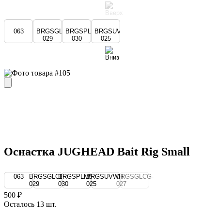
063
BRGSGLCB-
BRGSPLMS-
BRGSUVWH-
029
030
025
Оснастка JUGHEAD Bait Rig Small
063
BRGSGLCB-
BRGSPLMS-
BRGSUVWH-
BRGSGLCG-
029
030
025
027
500 ₽
Осталось 13 шт.