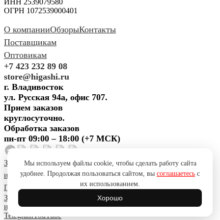
ИНН 2539079580
ОГРН 1072539000401
О компании
Обзоры
Контакты
Поставщикам
Оптовикам
+7 423 232 89 08
store@higashi.ru
г. Владивосток
ул. Русская 94а, офис 707.
Прием заказов
круглосуточно.
Обработка заказов
пн-пт 09:00 – 18:00 (+7 МСК)
Задать вопрос
Предложить
Мы используем файлы cookie, чтобы сделать работу сайта
удобнее. Продолжая пользоваться сайтом, вы
соглашаетесь
с
идею
Поблагодарить
Пожаловаться
Сообщить об ошибке
их использованием.
Политика конфиденциальности
Согласие на обработку ПД
Задать вопрос
Предложить
Хорошо
идею
Поблагодарить
Пожаловаться
Сообщить об ошибке
Telegram
YouTube