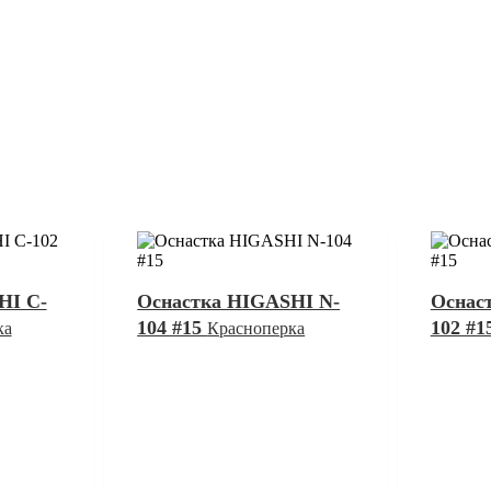
HI C-
Оснастка HIGASHI N-
Оснас
104 #15
102 #1
ка
Красноперка