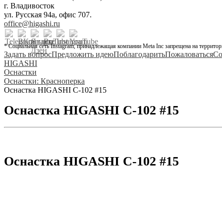
г. Владивосток
ул. Русская 94а, офис 707.
office@higashi.ru
* Социальная сеть Instagram, принадлежащая компании Meta Inc запрещена на территор
Задать вопрос
Предложить идею
Поблагодарить
Пожаловаться
Со
HIGASHI
Оснастки
Оснастки: Красноперка
Оснастка HIGASHI C-102 #15
Оснастка HIGASHI C-102 #15
Оснастка HIGASHI C-102 #15