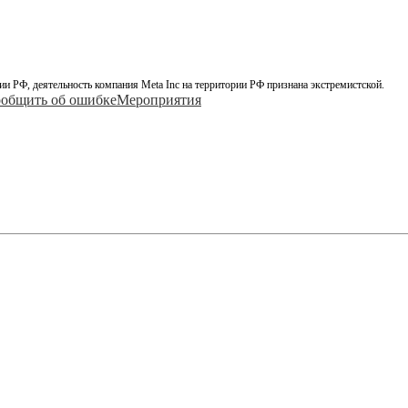
ии РФ, деятельность компания Meta Inc на территории РФ признана экстремистской.
общить об ошибке
Мероприятия