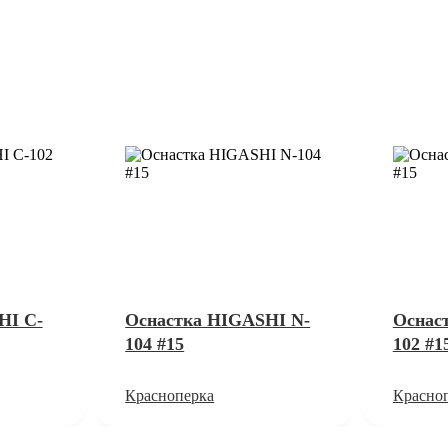
HI C-
Оснастка HIGASHI N-
Оснас
104 #15
102 #1
Красноперка
Красно