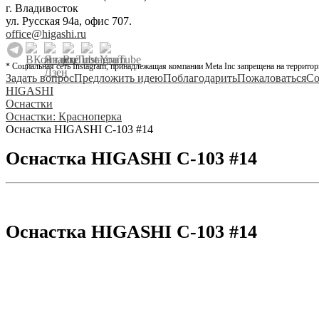
г. Владивосток
ул. Русская 94а, офис 707.
office@higashi.ru
* Социальная сеть Instagram, принадлежащая компании Meta Inc запрещена на территор
Задать вопрос
Предложить идею
Поблагодарить
Пожаловаться
Со
HIGASHI
Оснастки
Оснастки: Красноперка
Оснастка HIGASHI C-103 #14
Оснастка HIGASHI C-103 #14
Оснастка HIGASHI C-103 #14