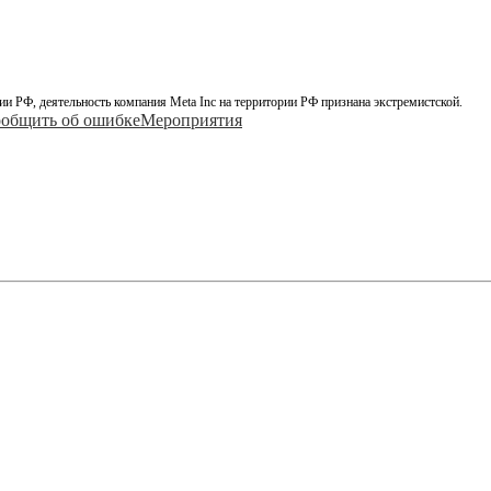
ии РФ, деятельность компания Meta Inc на территории РФ признана экстремистской.
общить об ошибке
Мероприятия