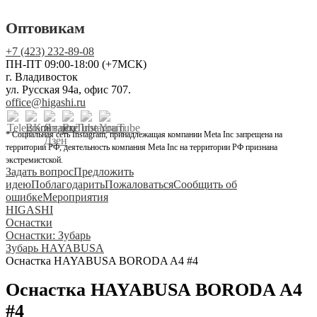
Оптовикам
+7 (423) 232-89-08
ПН-ПТ 09:00-18:00 (+7МСК)
г. Владивосток
ул. Русская 94а, офис 707.
office@higashi.ru
* Социальная сеть Instagram, принадлежащая компании Meta Inc запрещена на
территории РФ, деятельность компания Meta Inc на территории РФ признана
экстремистской.
Задать вопрос
Предложить
идею
Поблагодарить
Пожаловаться
Сообщить об
ошибке
Мероприятия
HIGASHI
Оснастки
Оснастки: Зубарь
Зубарь HAYABUSA
Оснастка HAYABUSA BORODA A4 #4
Оснастка HAYABUSA BORODA A4
#4