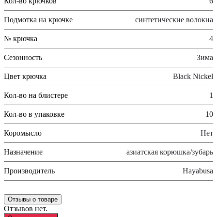
Кол-во крючков
6
Подмотка на крючке
синтетические волокна
№ крючка
4
Сезонность
Зима
Цвет крючка
Black Nickel
Кол-во на блистере
1
Кол-во в упаковке
10
Коромысло
Нет
Назначение
азиатская корюшка/зубарь
Производитель
Hayabusa
Отзывы о товаре
Отзывов нет.