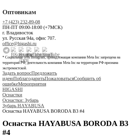
Оптовикам
+7 (423) 232-89-08
ПН-ПТ 09:00-18:00 (+7МСК)
г. Владивосток
ул. Русская 94а, офис 707.
office@higashi.ru
* Социальная сеть Instagram, принадлежащая компании Meta Inc запрещена на
территории РФ, деятельность компания Meta Inc на территории РФ признана
экстремистской.
Задать вопрос
Предложить
идею
Поблагодарить
Пожаловаться
Сообщить об
ошибке
Мероприятия
HIGASHI
Оснастки
Оснастки: Зубарь
Зубарь HAYABUSA
Оснастка HAYABUSA BORODA B3 #4
Оснастка HAYABUSA BORODA B3
#4