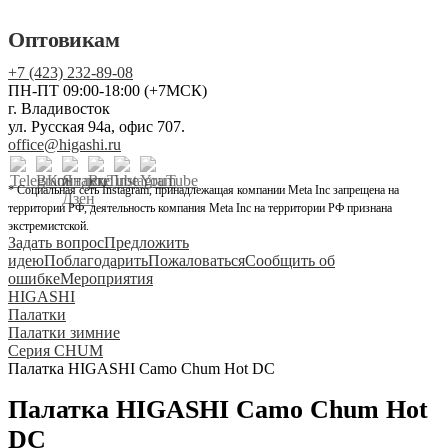
Оптовикам
+7 (423) 232-89-08
ПН-ПТ 09:00-18:00 (+7МСК)
г. Владивосток
ул. Русская 94а, офис 707.
office@higashi.ru
* Социальная сеть Instagram, принадлежащая компании Meta Inc запрещена на
территории РФ, деятельность компания Meta Inc на территории РФ признана
экстремистской.
Задать вопрос
Предложить
идею
Поблагодарить
Пожаловаться
Сообщить об
ошибке
Мероприятия
HIGASHI
Палатки
Палатки зимние
Серия CHUM
Палатка HIGASHI Camo Chum Hot DC
Палатка HIGASHI Camo Chum Hot
DC