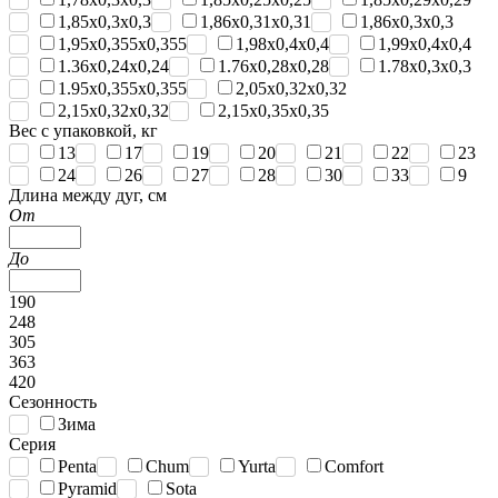
1,85x0,3x0,3
1,86x0,31x0,31
1,86x0,3x0,3
1,95x0,355x0,355
1,98x0,4x0,4
1,99x0,4x0,4
1.36x0,24x0,24
1.76x0,28x0,28
1.78x0,3x0,3
1.95x0,355x0,355
2,05x0,32x0,32
2,15x0,32x0,32
2,15x0,35x0,35
Вес с упаковкой, кг
13
17
19
20
21
22
23
24
26
27
28
30
33
9
Длина между дуг, см
От
До
190
248
305
363
420
Сезонность
Зима
Серия
Penta
Chum
Yurta
Comfort
Pyramid
Sota