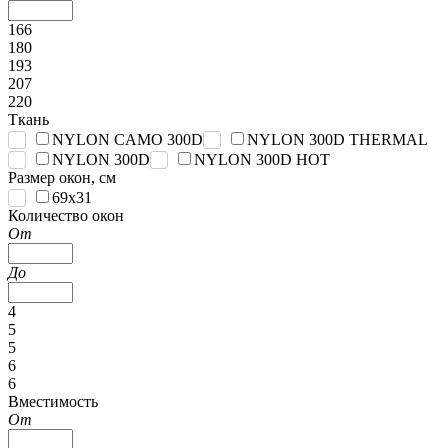
166
180
193
207
220
Ткань
NYLON CAMO 300D
NYLON 300D THERMAL
NYLON 300D
NYLON 300D HOT
Размер окон, см
69x31
Количество окон
От
До
4
5
5
6
6
Вместимость
От