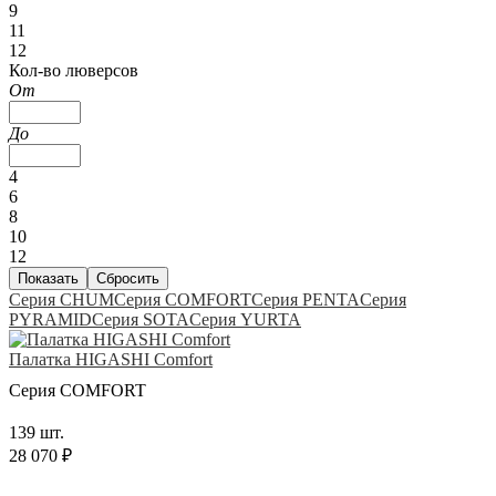
9
11
12
Кол-во люверсов
От
До
4
6
8
10
12
Серия CHUM
Серия COMFORT
Серия PENTA
Серия
PYRAMID
Серия SOTA
Серия YURTA
Палатка HIGASHI Comfort
Серия COMFORT
139 шт.
28 070 ₽