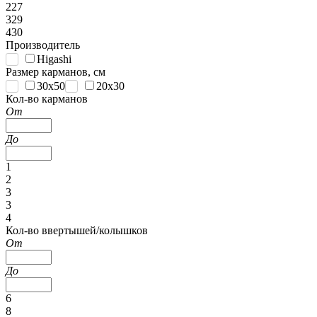
227
329
430
Производитель
Higashi
Размер карманов, см
30x50
20x30
Кол-во карманов
От
До
1
2
3
3
4
Кол-во ввертышей/колышков
От
До
6
8