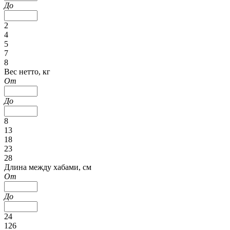
До
2
4
5
7
8
Вес нетто, кг
От
До
8
13
18
23
28
Длина между хабами, см
От
До
24
126