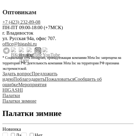
Оптовикам
+7 (423) 232-89-08
ПН-ПТ 09:00-18:00 (+7МСК)
г. Владивосток
ул. Русская 94а, офис 707.
office@higashi.ru
* Социальная сеть Instagram, принадлежащая компании Meta Inc запрещена на
территории РФ, деятельность компания Meta Inc на территории РФ признана
экстремистской.
Задать вопрос
Предложить
идею
Поблагодарить
Пожаловаться
Сообщить об
ошибке
Мероприятия
HIGASHI
Палатки
Палатки зимние
Палатки зимние
Новинка
Да
Нет