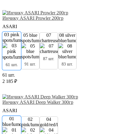
Инчику ASARI Prowler 200гр
ASARI
03 pink
05 blue
07
08 silver
spots/lumo
spots/lumo
chartreuse/lumo
blue/lumo
87 шт.
91 шт.
83 шт.
61 шт.
61 шт.
2 185 ₽
Инчику ASARI Deep Walker 300гр
ASARI
01
02
04
blue/lumo
pink/lumo
gold/red/lumo