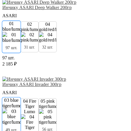
Инчику ASARI Deep Walker 200гр
ASARI
01
02
04
blue/lumo
pink/lumo
gold/red/lumo
31 шт.
32 шт.
97 шт.
97 шт.
2 185 ₽
Инчику ASARI Invader 300гр
ASARI
03 blue
04 Fire
05 pink
tiger/lumo
Tiger
tiger/lumo
Lumo
56 шт.
49 шт.