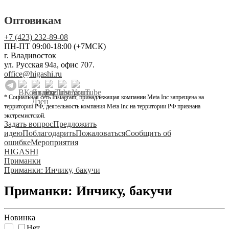
Оптовикам
+7 (423) 232-89-08
ПН-ПТ 09:00-18:00 (+7МСК)
г. Владивосток
ул. Русская 94а, офис 707.
office@higashi.ru
* Социальная сеть Instagram, принадлежащая компании Meta Inc запрещена на
территории РФ, деятельность компания Meta Inc на территории РФ признана
экстремистской.
Задать вопрос
Предложить
идею
Поблагодарить
Пожаловаться
Сообщить об
ошибке
Мероприятия
HIGASHI
Приманки
Приманки: Инчику, бакучи
Приманки: Инчику, бакучи
Новинка
Нет