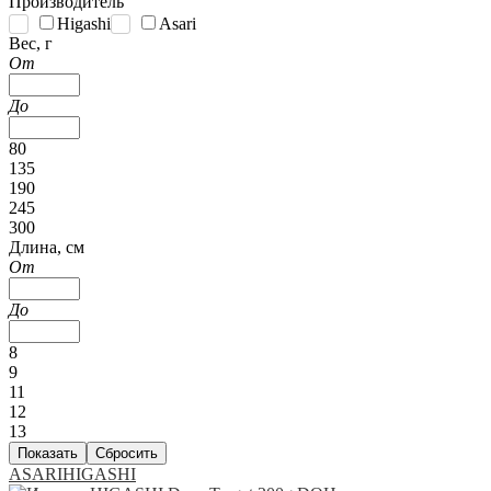
Производитель
Higashi
Asari
Вес, г
От
До
80
135
190
245
300
Длина, см
От
До
8
9
11
12
13
ASARI
HIGASHI