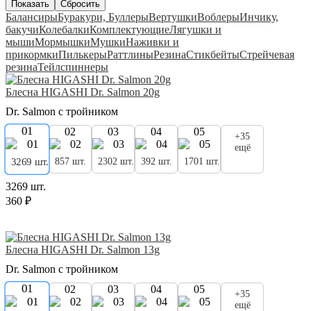
Балансиры
Буракури, Буллеры
Вертушки
Воблеры
Инчику,
бакучи
Колебалки
Комплектующие
Лягушки и
мыши
Мормышки
Мушки
Наживки и
прикормки
Пилькеры
Раттлины
Резина
Стикбейты
Стрейчевая
резина
Тейлспиннеры
Блесна HIGASHI Dr. Salmon 20g
Dr. Salmon с тройником
01
02
03
04
05
+35
ещё
857 шт.
2302 шт.
392 шт.
1701 шт.
3269 шт.
3269 шт.
360 ₽
Блесна HIGASHI Dr. Salmon 13g
Dr. Salmon с тройником
01
02
03
04
05
+35
ещё