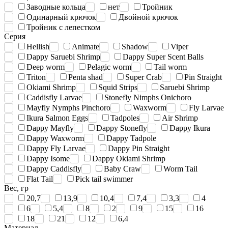
Заводные кольца
нет
Тройник
Одинарный крючок
Двойной крючок
Тройник с лепестком
Серия
Hellish
Animate
Shadow
Viper
Dappy Saruebi Shrimp
Dappy Super Scent Balls
Deep worm
Pelagic worm
Tail worm
Triton
Penta shad
Super Crab
Pin Straight
Okiami Shrimp
Squid Strips
Saruebi Shrimp
Caddisfly Larvae
Stonefly Nimphs Onichoro
Mayfly Nymphs Pinchoro
Waxworm
Fly Larvae
Ikura Salmon Eggs
Tadpoles
Air Shrimp
Dappy Mayfly
Dappy Stonefly
Dappy Ikura
Dappy Waxworm
Dappy Tadpole
Dappy Fly Larvae
Dappy Pin Straight
Dappy Isome
Dappy Okiami Shrimp
Dappy Caddisfly
Baby Craw
Worm Tail
Flat Tail
Pick tail swimmer
Вес, гр
20,7
13,9
10,4
7,4
3,3
4
6
5,4
8
2
9
15
16
18
21
12
6,4
Материал