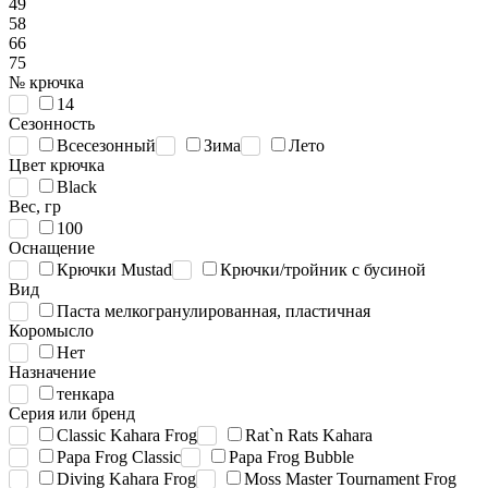
49
58
66
75
№ крючка
14
Сезонность
Всесезонный
Зима
Лето
Цвет крючка
Black
Вес, гр
100
Оснащение
Крючки Mustad
Крючки/тройник с бусиной
Вид
Паста мелкогранулированная, пластичная
Коромысло
Нет
Назначение
тенкара
Серия или бренд
Classic Kahara Frog
Rat`n Rats Kahara
Papa Frog Classic
Papa Frog Bubble
Diving Kahara Frog
Moss Master Tournament Frog