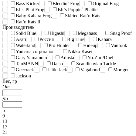
Bass Kicker
Bleedin` Frog
Original Frog
Ish's Phat Frog
Ish`s Poppin` Phattie
Baby Kahara Frog
Skirted Rat`n Rats
Rat`n Rats II
Производитель
Solid Blue
Higashi
Megabass
Snag Proof
Asari
Россия
Big Lure
Kahara
Waterland
Pro Hunter
Hideup
Vanfook
Yamaria corporation
Nikko Kasei
Gary Yamamoto
Adusta
Yo-Zuri/Duel
TauMANN
Daiso
Scandinavian Tackle
Geecrack
Little Jack
Vagabond
Morigen
Jackson
Вес, гр
От
До
5
9
13
17
21