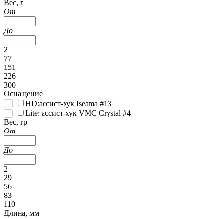
Вес, г
От
До
2
77
151
226
300
Оснащение
HD:ассист-хук Iseama #13
Lite: ассист-хук VMC Crystal #4
Вес, гр
От
До
2
29
56
83
110
Длина, мм