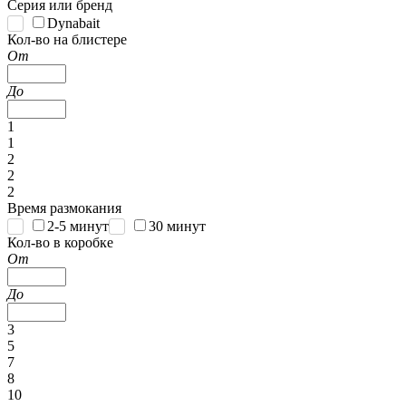
Серия или бренд
Dynabait
Кол-во на блистере
От
До
1
1
2
2
2
Время размокания
2-5 минут
30 минут
Кол-во в коробке
От
До
3
5
7
8
10