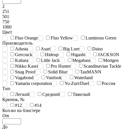
2
251
501
750
1000
Цвет
Fluo Orange
Fluo Yellow
Luminous Green
Производитель
Adusta
Asari
Big Lure
Daiso
Geecrack
Hideup
Higashi
JACKSON
Kahara
Little Jack
Megabass
Morigen
Nikko Kasei
Pro Hunter
Scandinavian Tackle
Snag Proof
Solid Blue
TauMANN
Vagabond
Vanfook
Waterland
Yamaria corporation
Yo-Zuri/Duel
Россия
Тип
Легкий
Средний
Тяжелый
Крючок, №
#12
#14
Кол-во на блистере
От
До