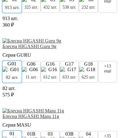
ещё
325 шт.
432 шт.
538 шт.
232 шт.
913 шт.
913 шт.
360 ₽
Блесна HIGASHI Guru 9g
Серия GURU
G01
G06
G16
G17
G18
+13
ещё
11 шт.
612 шт.
633 шт.
625 шт.
82 шт.
82 шт.
575 ₽
Блесна HIGASHI Masu 11g
Серия MASU
01
01B
03
03B
04
+35