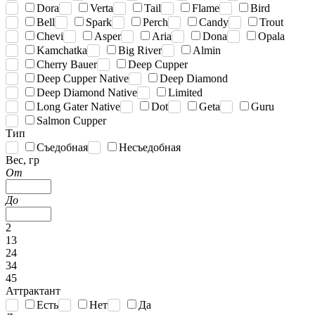
Dora
Verta
Tail
Flame
Bird
Bell
Spark
Perch
Candy
Trout
Chevi
Asper
Aria
Dona
Opala
Kamchatka
Big River
Almin
Cherry Bauer
Deep Cupper
Deep Cupper Native
Deep Diamond
Deep Diamond Native
Limited
Long Gater Native
Dot
Geta
Guru
Salmon Cupper
Тип
Съедобная
Несъедобная
Вес, гр
От
До
2
13
24
34
45
Аттрактант
Есть
Нет
Да