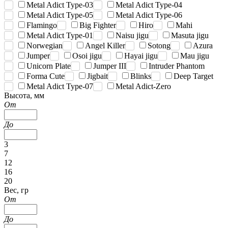
Metal Adict Type-03
Metal Adict Type-04
Metal Adict Type-05
Metal Adict Type-06
Flamingo
Big Fighter
Hiro
Mahi
Metal Adict Type-01
Naisu jigu
Masuta jigu
Norwegian
Angel Killer
Sotong
Azura
Jumper
Osoi jigu
Hayai jigu
Mau jigu
Unicorn Plate
Jumper III
Intruder Phantom
Forma Cute
Jigbait
Blinks
Deep Target
Metal Adict Type-07
Metal Adict-Zero
Высота, мм
От
До
3
7
12
16
20
Вес, гр
От
До