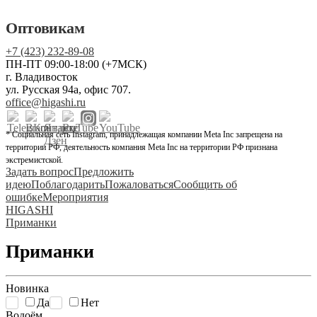
Оптовикам
+7 (423) 232-89-08
ПН-ПТ 09:00-18:00 (+7МСК)
г. Владивосток
ул. Русская 94а, офис 707.
office@higashi.ru
* Социальная сеть Instagram, принадлежащая компании Meta Inc запрещена на
территории РФ, деятельность компания Meta Inc на территории РФ признана
экстремистской.
Задать вопрос
Предложить
идею
Поблагодарить
Пожаловаться
Сообщить об
ошибке
Мероприятия
HIGASHI
Приманки
Приманки
Новинка
Да
Нет
Водоём