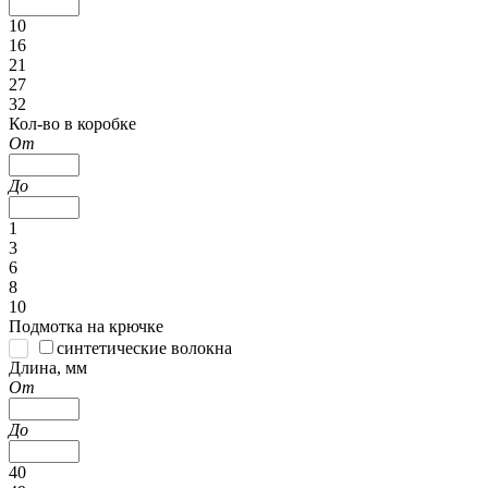
10
16
21
27
32
Кол-во в коробке
От
До
1
3
6
8
10
Подмотка на крючке
синтетические волокна
Длина, мм
От
До
40