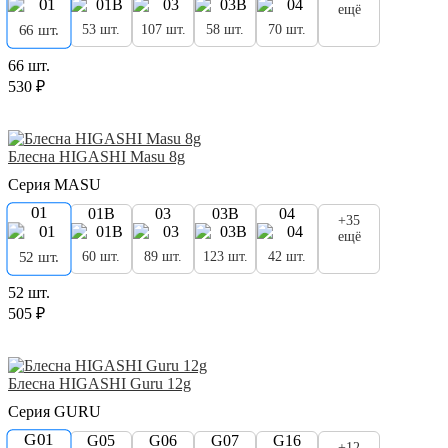
ещё
53 шт.
107 шт.
58 шт.
70 шт.
66 шт.
66 шт.
530 ₽
Блесна HIGASHI Masu 8g
Серия MASU
01
01B
03
03B
04
+35
ещё
60 шт.
89 шт.
123 шт.
42 шт.
52 шт.
52 шт.
505 ₽
Блесна HIGASHI Guru 12g
Серия GURU
G01
G05
G06
G07
G16
+12