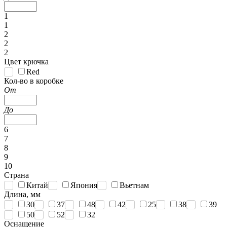
1
1
2
2
2
Цвет крючка
Red
Кол-во в коробке
От
До
6
7
8
9
10
Страна
Китай
Япония
Вьетнам
Длина, мм
30
37
48
42
25
38
39
50
52
32
Оснащение