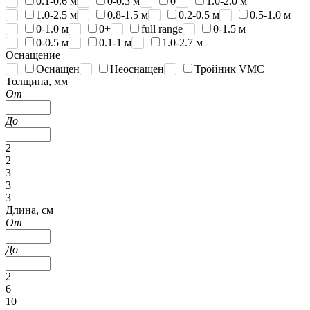
0.1-0.6 м
0-0.3 м
0
1.0-2.0 м
1.0-2.5 м
0.8-1.5 м
0.2-0.5 м
0.5-1.0 м
0-1.0 м
0+
full range
0-1.5 м
0-0.5 м
0.1-1 м
1.0-2.7 м
Оснащение
Оснащен
Неоснащен
Тройник VMC
Толщина, мм
От
До
2
2
3
3
3
Длина, см
От
До
2
6
10