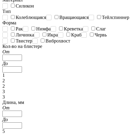
Силикон
Тип
Колеблющаяся
Вращающаяся
Тейлспиннер
Форма
Рак
Нимфа
Креветка
Слаг
Личинка
Икра
Краб
Червь
Твистер
Виброхвост
Кол-во на блистере
От
До
1
2
2
3
3
Длина, мм
От
До
5