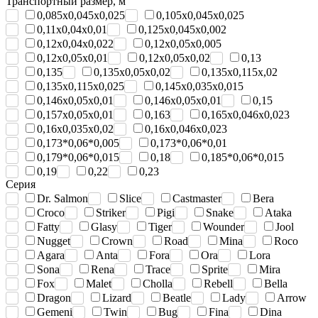
Транспортный размер, м
0,085x0,045x0,025
0,105x0,045x0,025
0,11х0,04х0,01
0,125х0,045х0,002
0,12х0,04х0,022
0,12х0,05х0,005
0,12х0,05х0,01
0,12х0,05х0,02
0,13
0,135
0,135х0,05х0,02
0,135х0,115х,02
0,135х0,115х0,025
0,145x0,035x0,015
0,146x0,05x0,01
0,146х0,05х0,01
0,15
0,157х0,05х0,01
0,163
0,165х0,046х0,023
0,16x0,035x0,02
0,16х0,046х0,023
0,173*0,06*0,005
0,173*0,06*0,01
0,179*0,06*0,015
0,18
0,185*0,06*0,015
0,19
0,22
0,23
Серия
Dr. Salmon
Slice
Castmaster
Bera
Croco
Striker
Pigi
Snake
Ataka
Fatty
Glasy
Tiger
Wounder
Jool
Nugget
Crown
Road
Mina
Roco
Agara
Anta
Fora
Ora
Lora
Sona
Rena
Trace
Sprite
Mira
Fox
Malet
Cholla
Rebell
Bella
Dragon
Lizard
Beatle
Lady
Arrow
Gemeni
Twin
Bug
Fina
Dina