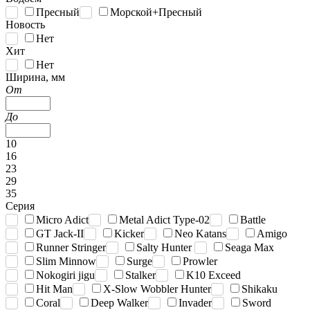
Пресный
Морской+Пресный
Новость
Нет
Хит
Нет
Ширина, мм
От
До
10
16
23
29
35
Серия
Micro Adict
Metal Adict Type-02
Battle
GT Jack-II
Kicker
Neo Katans
Amigo
Runner Stringer
Salty Hunter
Seaga Max
Slim Minnow
Surge
Prowler
Nokogiri jigu
Stalker
K10 Exceed
Hit Man
X-Slow Wobbler Hunter
Shikaku
Coral
Deep Walker
Invader
Sword