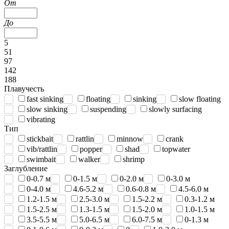
От
До
5
51
97
142
188
Плавучесть
fast sinking
floating
sinking
slow floating
slow sinking
suspending
slowly surfacing
vibrating
Тип
stickbait
rattlin
minnow
crank
vib/rattlin
popper
shad
topwater
swimbait
walker
shrimp
Заглубление
0-0.7 м
0-1.5 м
0-2.0 м
0-3.0 м
0-4.0 м
4.6-5.2 м
0.6-0.8 м
4.5-6.0 м
1.2-1.5 м
2.5-3.0 м
1.5-2.2 м
0.3-1.2 м
1.5-2.5 м
1.3-1.5 м
1.5-2.0 м
1.0-1.5 м
3.5-5.5 м
5.0-6.5 м
6.0-7.5 м
0-1.3 м