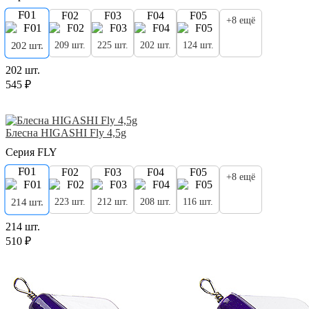
F01
F02
F03
F04
F05
+8 ещё
209 шт.
225 шт.
202 шт.
124 шт.
202 шт.
202 шт.
545 ₽
Блесна HIGASHI Fly 4,5g
Серия FLY
F01
F02
F03
F04
F05
+8 ещё
223 шт.
212 шт.
208 шт.
116 шт.
214 шт.
214 шт.
510 ₽