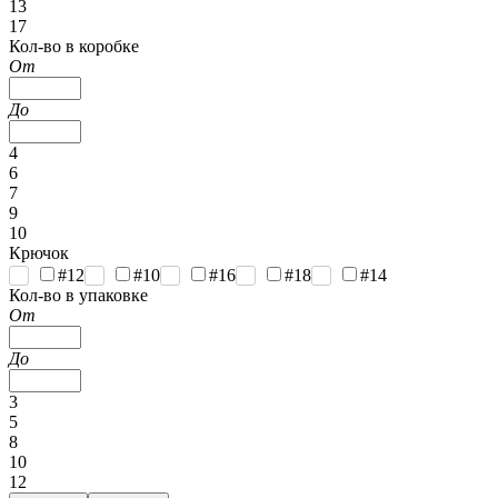
13
17
Кол-во в коробке
От
До
4
6
7
9
10
Крючок
#12
#10
#16
#18
#14
Кол-во в упаковке
От
До
3
5
8
10
12