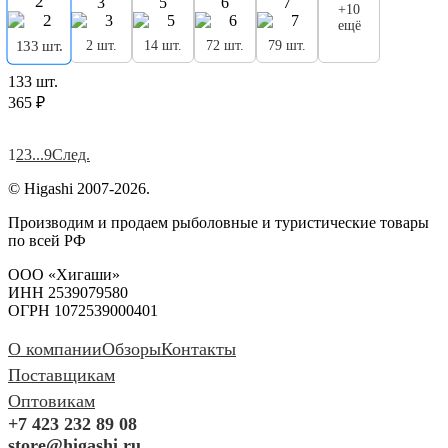
2
3
5
6
7
+10
ещё
2 шт.
14 шт.
72 шт.
79 шт.
133 шт.
133 шт.
365 ₽
1
2
3
...
9
След.
© Higashi 2007-2026.
Производим и продаем рыболовные и туристические товары
по всей РФ
ООО «Хигаши»
ИНН 2539079580
ОГРН 1072539000401
О компании
Обзоры
Контакты
Поставщикам
Оптовикам
+7 423 232 89 08
store@higashi.ru