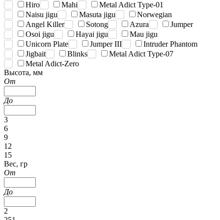
Hiro
Mahi
Metal Adict Type-01
Naisu jigu
Masuta jigu
Norwegian
Angel Killer
Sotong
Azura
Jumper
Osoi jigu
Hayai jigu
Mau jigu
Unicorn Plate
Jumper III
Intruder Phantom
Jigbait
Blinks
Metal Adict Type-07
Metal Adict-Zero
Высота, мм
От
До
3
6
9
12
15
Вес, гр
От
До
2
251