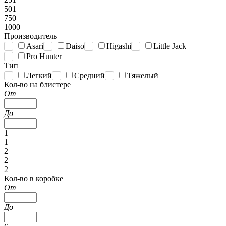
501
750
1000
Производитель
Asari
Daiso
Higashi
Little Jack
Pro Hunter
Тип
Легкий
Средний
Тяжелый
Кол-во на блистере
От
До
1
1
2
2
2
Кол-во в коробке
От
До