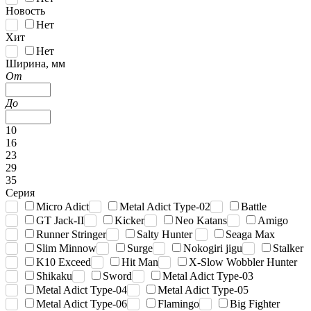
Новость
Нет
Хит
Нет
Ширина, мм
От
До
10
16
23
29
35
Серия
Micro Adict
Metal Adict Type-02
Battle
GT Jack-II
Kicker
Neo Katans
Amigo
Runner Stringer
Salty Hunter
Seaga Max
Slim Minnow
Surge
Nokogiri jigu
Stalker
K10 Exceed
Hit Man
X-Slow Wobbler Hunter
Shikaku
Sword
Metal Adict Type-03
Metal Adict Type-04
Metal Adict Type-05
Metal Adict Type-06
Flamingo
Big Fighter