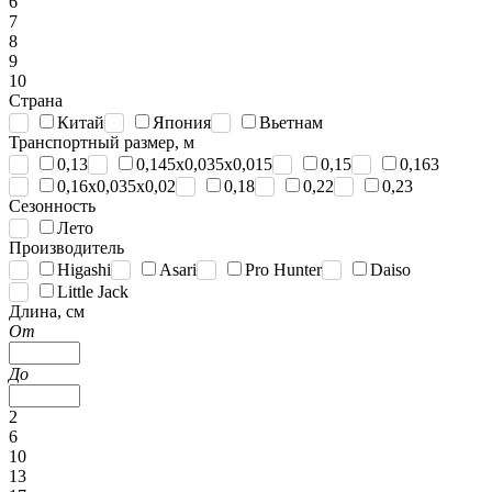
6
7
8
9
10
Страна
Китай
Япония
Вьетнам
Транспортный размер, м
0,13
0,145x0,035x0,015
0,15
0,163
0,16x0,035x0,02
0,18
0,22
0,23
Сезонность
Лето
Производитель
Higashi
Asari
Pro Hunter
Daiso
Little Jack
Длина, см
От
До
2
6
10
13