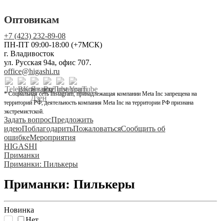
Оптовикам
+7 (423) 232-89-08
ПН-ПТ 09:00-18:00 (+7МСК)
г. Владивосток
ул. Русская 94а, офис 707.
office@higashi.ru
* Социальная сеть Instagram, принадлежащая компании Meta Inc запрещена на
территории РФ, деятельность компания Meta Inc на территории РФ признана
экстремистской.
Задать вопрос
Предложить
идею
Поблагодарить
Пожаловаться
Сообщить об
ошибке
Мероприятия
HIGASHI
Приманки
Приманки: Пилькеры
Приманки: Пилькеры
Новинка
Нет