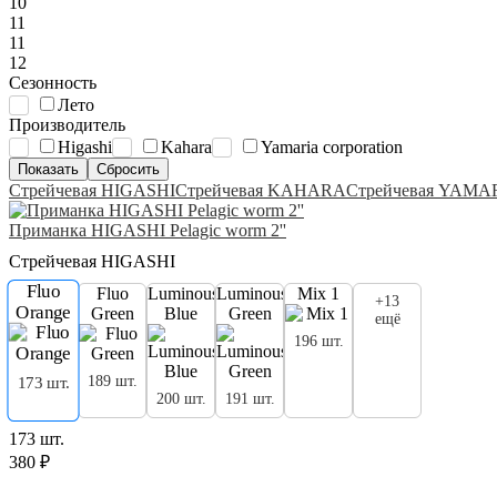
10
11
11
12
Сезонность
Лето
Производитель
Higashi
Kahara
Yamaria corporation
Стрейчевая HIGASHI
Стрейчевая KAHARA
Стрейчевая YAMA
Приманка HIGASHI Pelagic worm 2''
Стрейчевая HIGASHI
Fluo
Fluо
Luminous
Luminous
Mix 1
+13
Orange
Green
Blue
Green
ещё
196 шт.
189 шт.
173 шт.
200 шт.
191 шт.
173 шт.
380 ₽