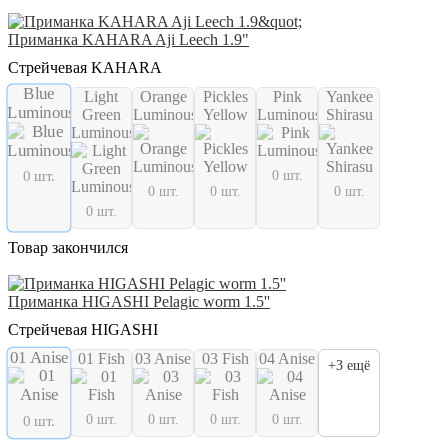
Приманка KAHARA Aji Leech 1.9"
Стрейчевая KAHARA
Blue
Light
Orange
Pickles
Pink
Yankee
Luminous
Green
Luminous
Yellow
Luminouse
Shirasu
Luminous
0 шт.
0 шт.
0 шт.
0 шт.
0 шт.
0 шт.
Товар закончился
Приманка HIGASHI Pelagic worm 1.5''
Стрейчевая HIGASHI
01 Anise
01 Fish
03 Anise
03 Fish
04 Anise
+3 ещё
0 шт.
0 шт.
0 шт.
0 шт.
0 шт.