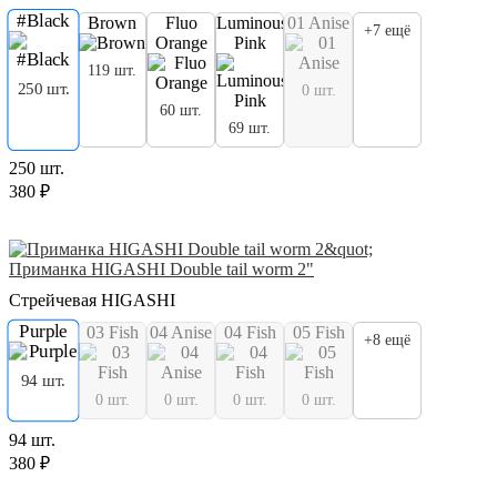
#Black
Brown
Fluo
Luminous
01 Anise
+7 ещё
Orange
Pink
119 шт.
250 шт.
0 шт.
60 шт.
69 шт.
250 шт.
380 ₽
Приманка HIGASHI Double tail worm 2"
Стрейчевая HIGASHI
Purple
03 Fish
04 Anise
04 Fish
05 Fish
+8 ещё
94 шт.
0 шт.
0 шт.
0 шт.
0 шт.
94 шт.
380 ₽