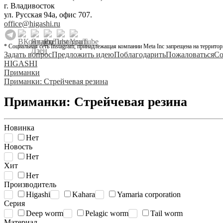
г. Владивосток
ул. Русская 94а, офис 707.
office@higashi.ru
* Социальная сеть Instagram, принадлежащая компании Meta Inc запрещена на территор
Задать вопрос
Предложить идею
Поблагодарить
Пожаловаться
Со
HIGASHI
Приманки
Приманки: Стрейчевая резина
Приманки: Стрейчевая резина
Новинка
Нет
Новость
Нет
Хит
Нет
Производитель
Higashi
Kahara
Yamaria corporation
Серия
Deep worm
Pelagic worm
Tail worm
Материал