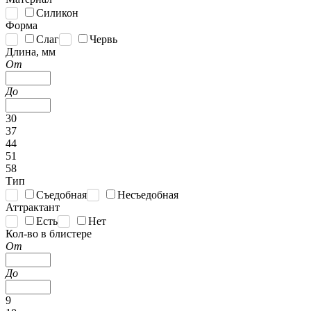
Силикон
Форма
Слаг
Червь
Длина, мм
От
До
30
37
44
51
58
Тип
Съедобная
Несъедобная
Аттрактант
Есть
Нет
Кол-во в блистере
От
До
9