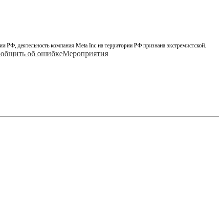
ии РФ, деятельность компания Meta Inc на территории РФ признана экстремистской.
общить об ошибке
Мероприятия