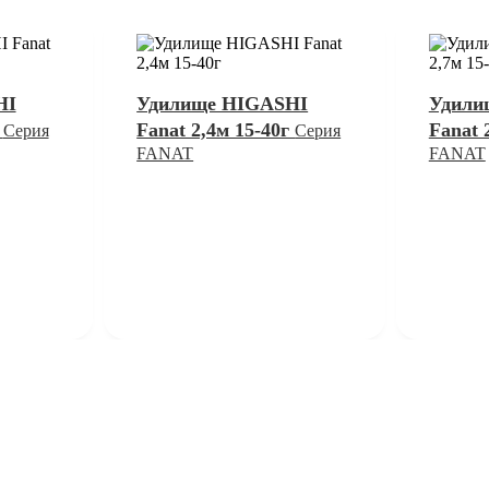
HI
Удилище HIGASHI
Удили
г
Fanat 2,4м 15-40г
Fanat 
Серия
Серия
FANAT
FANAT