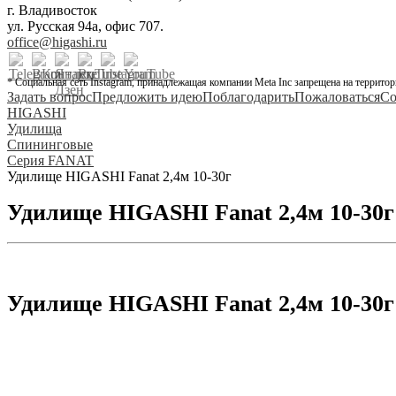
г. Владивосток
ул. Русская 94а, офис 707.
office@higashi.ru
* Социальная сеть Instagram, принадлежащая компании Meta Inc запрещена на территор
Задать вопрос
Предложить идею
Поблагодарить
Пожаловаться
Со
HIGASHI
Удилища
Спининговые
Серия FANAT
Удилище HIGASHI Fanat 2,4м 10-30г
Удилище HIGASHI Fanat 2,4м 10-30г
Удилище HIGASHI Fanat 2,4м 10-30г