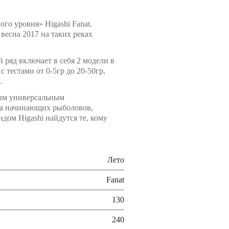
го уровня» Higashi Fanat.
весна 2017 на таких реках
 ряд включает в себя 2 модели в
t с тестами от 0-5гр до 20-50гр,
.
ным универсальным
на начинающих рыболовов,
дом Higashi найдутся те, кому
Лето
Fanat
130
240