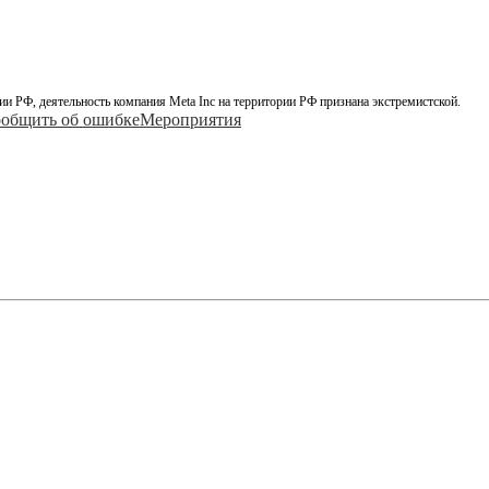
ии РФ, деятельность компания Meta Inc на территории РФ признана экстремистской.
общить об ошибке
Мероприятия