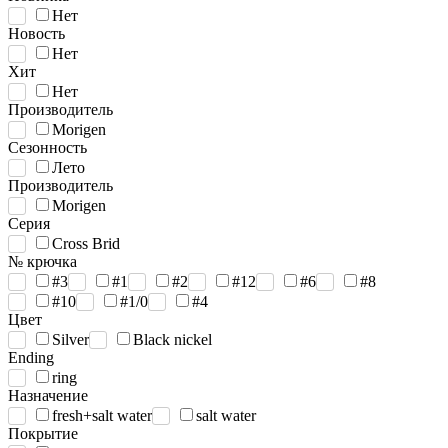
Нет
Новость
Нет
Хит
Нет
Производитель
Morigen
Сезонность
Лето
Производитель
Morigen
Серия
Cross Brid
№ крючка
#3
#1
#2
#12
#6
#8
#10
#1/0
#4
Цвет
Silver
Black nickel
Ending
ring
Назначение
fresh+salt water
salt water
Покрытие