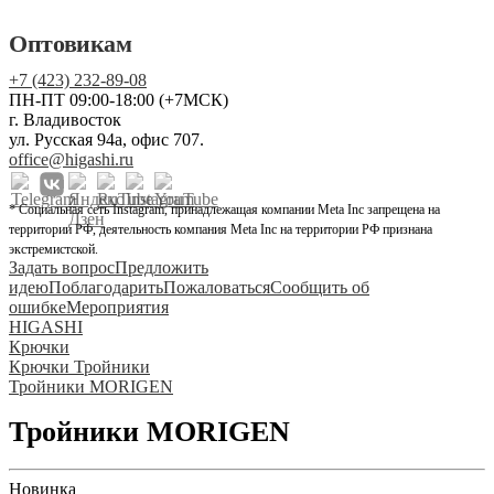
Оптовикам
+7 (423) 232-89-08
ПН-ПТ 09:00-18:00 (+7МСК)
г. Владивосток
ул. Русская 94а, офис 707.
office@higashi.ru
* Социальная сеть Instagram, принадлежащая компании Meta Inc запрещена на
территории РФ, деятельность компания Meta Inc на территории РФ признана
экстремистской.
Задать вопрос
Предложить
идею
Поблагодарить
Пожаловаться
Сообщить об
ошибке
Мероприятия
HIGASHI
Крючки
Крючки Тройники
Тройники MORIGEN
Тройники MORIGEN
Новинка