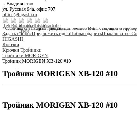
г. Владивосток
ул. Русская 94а, офис 707.
office@higashi.ru
* Социальная сеть Instagram, принадлежащая компании Meta Inc запрещена на территор
Задать вопрос
Предложить идею
Поблагодарить
Пожаловаться
Со
HIGASHI
Крючки
Крючки Тройники
Тройники MORIGEN
Тройник MORIGEN XB-120 #10
Тройник MORIGEN XB-120 #10
Тройник MORIGEN XB-120 #10