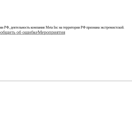
ии РФ, деятельность компания Meta Inc на территории РФ признана экстремистской.
общить об ошибке
Мероприятия