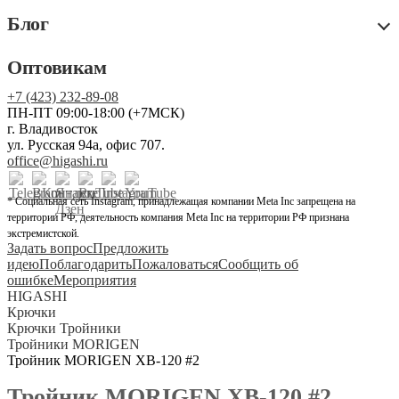
Блог
Оптовикам
+7 (423) 232-89-08
ПН-ПТ 09:00-18:00 (+7МСК)
г. Владивосток
ул. Русская 94а, офис 707.
office@higashi.ru
* Социальная сеть Instagram, принадлежащая компании Meta Inc запрещена на
территории РФ, деятельность компания Meta Inc на территории РФ признана
экстремистской.
Задать вопрос
Предложить
идею
Поблагодарить
Пожаловаться
Сообщить об
ошибке
Мероприятия
HIGASHI
Крючки
Крючки Тройники
Тройники MORIGEN
Тройник MORIGEN XB-120 #2
Тройник MORIGEN XB-120 #2