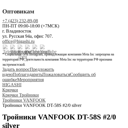
Оптовикам
+7 (423) 232-89-08
ПН-ПТ 09:00-18:00 (+7МСК)
г. Владивосток
ул. Русская 94а, офис 707.
office@higashi.ru
* Социальная сеть Instagram, принадлежащая компании Meta Inc запрещена на
территории РФ, деятельность компания Meta Inc на территории РФ признана
экстремистской.
Задать вопрос
Предложить
идею
Поблагодарить
Пожаловаться
Сообщить об
ошибке
Мероприятия
HIGASHI
Крючки
Крючки Тройники
Тройники VANFOOK
Тройники VANFOOK DT-58S #2/0 silver
Тройники VANFOOK DT-58S #2/0
silver