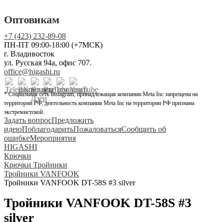
Оптовикам
+7 (423) 232-89-08
ПН-ПТ 09:00-18:00 (+7МСК)
г. Владивосток
ул. Русская 94а, офис 707.
office@higashi.ru
* Социальная сеть Instagram, принадлежащая компании Meta Inc запрещена на
территории РФ, деятельность компания Meta Inc на территории РФ признана
экстремистской.
Задать вопрос
Предложить
идею
Поблагодарить
Пожаловаться
Сообщить об
ошибке
Мероприятия
HIGASHI
Крючки
Крючки Тройники
Тройники VANFOOK
Тройники VANFOOK DT-58S #3 silver
Тройники VANFOOK DT-58S #3
silver