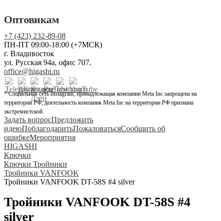
Оптовикам
+7 (423) 232-89-08
ПН-ПТ 09:00-18:00 (+7МСК)
г. Владивосток
ул. Русская 94а, офис 707.
office@higashi.ru
* Социальная сеть Instagram, принадлежащая компании Meta Inc запрещена на
территории РФ, деятельность компания Meta Inc на территории РФ признана
экстремистской.
Задать вопрос
Предложить
идею
Поблагодарить
Пожаловаться
Сообщить об
ошибке
Мероприятия
HIGASHI
Крючки
Крючки Тройники
Тройники VANFOOK
Тройники VANFOOK DT-58S #4 silver
Тройники VANFOOK DT-58S #4
silver