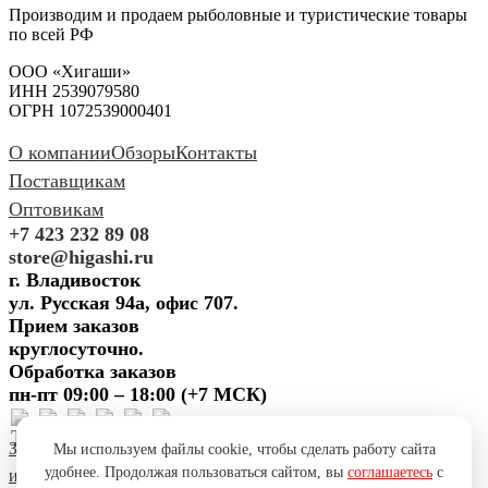
Производим и продаем рыболовные и туристические товары
по всей РФ
ООО «Хигаши»
ИНН 2539079580
ОГРН 1072539000401
О компании
Обзоры
Контакты
Поставщикам
Оптовикам
+7 423 232 89 08
store@higashi.ru
г. Владивосток
ул. Русская 94а, офис 707.
Прием заказов
круглосуточно.
Обработка заказов
пн-пт 09:00 – 18:00 (+7 МСК)
Задать вопрос
Предложить
Мы используем файлы cookie, чтобы сделать работу сайта
удобнее. Продолжая пользоваться сайтом, вы
соглашаетесь
с
идею
Поблагодарить
Пожаловаться
Сообщить об ошибке