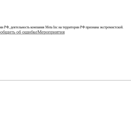
ии РФ, деятельность компания Meta Inc на территории РФ признана экстремистской.
общить об ошибке
Мероприятия