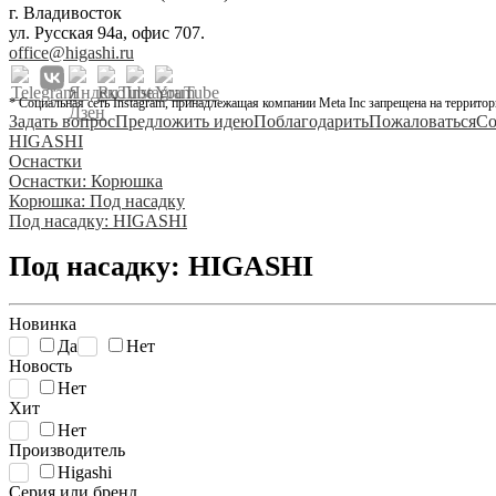
г. Владивосток
ул. Русская 94а, офис 707.
office@higashi.ru
* Социальная сеть Instagram, принадлежащая компании Meta Inc запрещена на территор
Задать вопрос
Предложить идею
Поблагодарить
Пожаловаться
Со
HIGASHI
Оснастки
Оснастки: Корюшка
Корюшка: Под насадку
Под насадку: HIGASHI
Под насадку: HIGASHI
Новинка
Да
Нет
Новость
Нет
Хит
Нет
Производитель
Higashi
Серия или бренд