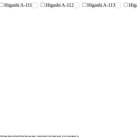
Higashi A-111
Higashi A-112
Higashi A-113
Hig
етонакопительная эпоксидная головка