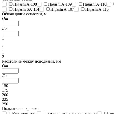
Higashi A-108
Higashi A-109
Higashi A-110
Higashi SA-114
Higashi A-107
Higashi A-115
Общая длина оснастки, м
От
До
1
1
1
1
2
Расстояние между поводками, мм
От
До
150
175
200
225
250
Подмотка на крючке
без подмотки
красная эпоксидная головка
св