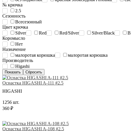
№ крючка
2.5
Сезонность
Всесезонный
Цвет крючка
Silver
Red
Red/Silver
Silver/Black
B
Коромысло
Нет
Назначение
малоротая корюшка
малоротая корюшка
Производитель
Higashi
Оснастка HIGASHI A-111 #2.5
HIGASHI
1256 шт.
360 ₽
Оснастка HIGASHI A-108 #2.5