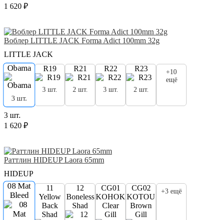
1 620 ₽
Воблер LITTLE JACK Forma Adict 100mm 32g
LITTLE JACK
Obama
R19
R21
R22
R23
+10
ещё
3 шт.
2 шт.
3 шт.
2 шт.
3 шт.
3 шт.
1 620 ₽
Раттлин HIDEUP Laora 65mm
HIDEUP
08 Mat
11
12
CG01
CG02
+3 ещё
Bleed
Yellow
Boneless
KOHOKU
KOTOU
Back
Shad
Clear
Brown
Shad
Gill
Gill