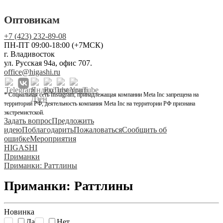
Оптовикам
+7 (423) 232-89-08
ПН-ПТ 09:00-18:00 (+7МСК)
г. Владивосток
ул. Русская 94а, офис 707.
office@higashi.ru
* Социальная сеть Instagram, принадлежащая компании Meta Inc запрещена на
территории РФ, деятельность компания Meta Inc на территории РФ признана
экстремистской.
Задать вопрос
Предложить
идею
Поблагодарить
Пожаловаться
Сообщить об
ошибке
Мероприятия
HIGASHI
Приманки
Приманки: Раттлины
Приманки: Раттлины
Новинка
Да
Нет