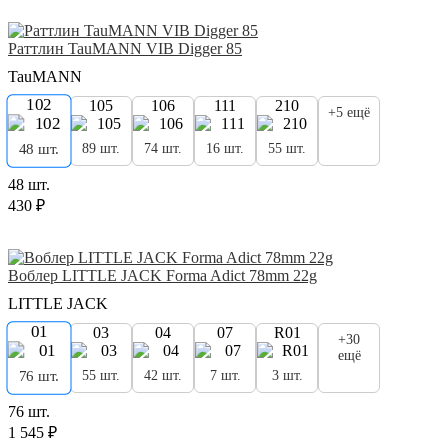
Раттлин TauMANN VIB Digger 85
TauMANN
102
105
106
111
210
+5 ещё
89 шт.
74 шт.
16 шт.
55 шт.
48 шт.
48 шт.
430 ₽
Воблер LITTLE JACK Forma Adict 78mm 22g
LITTLE JACK
01
03
04
07
R01
+30
ещё
55 шт.
42 шт.
7 шт.
3 шт.
76 шт.
76 шт.
1 545 ₽