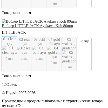
0 шт.
Товар закончился
Воблер LITTLE JACK Ayukawa Koh 80mm
LITTLE JACK
01 clear
02 real
03 ochi
04 gold
05
+2 ещё
ayu
ayu
ayu
chi ayu
wakasagi
gradation
0 шт.
0 шт.
0 шт.
0 шт.
0 шт.
Товар закончился
1
2
3
След.
© Higashi 2007-2026.
Производим и продаем рыболовные и туристические товары
по всей РФ