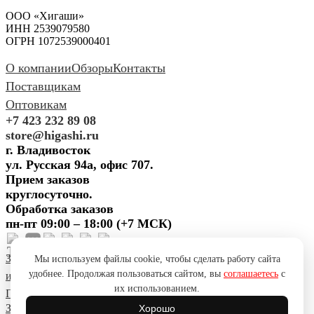
ООО «Хигаши»
ИНН 2539079580
ОГРН 1072539000401
О компании
Обзоры
Контакты
Поставщикам
Оптовикам
+7 423 232 89 08
store@higashi.ru
г. Владивосток
ул. Русская 94а, офис 707.
Прием заказов
круглосуточно.
Обработка заказов
пн-пт 09:00 – 18:00 (+7 МСК)
Задать вопрос
Предложить
Мы используем файлы cookie, чтобы сделать работу сайта
удобнее. Продолжая пользоваться сайтом, вы
соглашаетесь
с
идею
Поблагодарить
Пожаловаться
Сообщить об ошибке
их использованием.
Политика конфиденциальности
Согласие на обработку ПД
Задать вопрос
Предложить
Хорошо