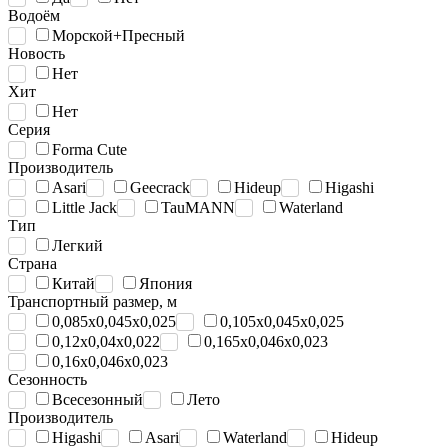
Водоём
Морской+Пресный
Новость
Нет
Хит
Нет
Серия
Forma Cute
Производитель
Asari
Geecrack
Hideup
Higashi
Little Jack
TauMANN
Waterland
Тип
Легкий
Страна
Китай
Япония
Транспортный размер, м
0,085x0,045x0,025
0,105x0,045x0,025
0,12х0,04х0,022
0,165х0,046х0,023
0,16х0,046х0,023
Сезонность
Всесезонный
Лето
Производитель
Higashi
Asari
Waterland
Hideup