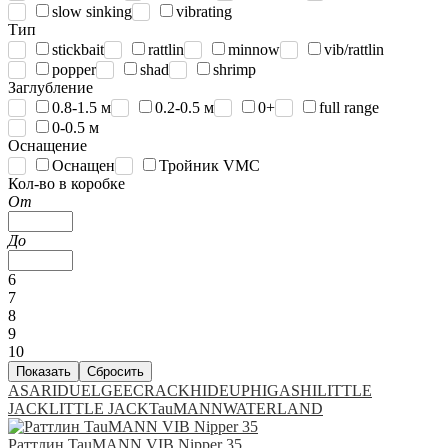
slow sinking
vibrating
Тип
stickbait
rattlin
minnow
vib/rattlin
popper
shad
shrimp
Заглубление
0.8-1.5 м
0.2-0.5 м
0+
full range
0-0.5 м
Оснащение
Оснащен
Тройник VMC
Кол-во в коробке
От
До
6
7
8
9
10
ASARI
DUEL
GEECRACK
HIDEUP
HIGASHI
LITTLE
JACK
LITTLE JACK
TauMANN
WATERLAND
Раттлин TauMANN VIB Nipper 35