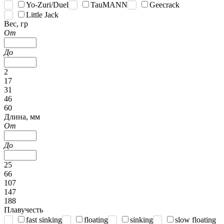
Yo-Zuri/Duel
TauMANN
Geecrack
Little Jack
Вес, гр
От
До
2
17
31
46
60
Длина, мм
От
До
25
66
107
147
188
Плавучесть
fast sinking
floating
sinking
slow floating