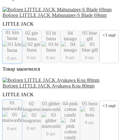
Воблер LITTLE JACK Mabunaiper-S Blade 69mm
LITTLE JACK
01 kin
02 gin
03 hi
04
05 blue
+3 ещё
buna
buna
buna
tanago
gill
0 шт.
0 шт.
0 шт.
0 шт.
0 шт.
Товар закончился
Воблер LITTLE JACK Ayukawa Kou 80mm
LITTLE JACK
01
02
03 glitter
04 pink
05 bora
+3 ещё
maiwashi
tougorou
maiwashi
cotton
candy
0 шт.
0 шт.
0 шт.
0 шт.