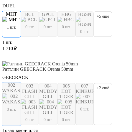
DUEL
MHT
BCL
GPCL
HBG
HGSN
+5 ещё
0 шт.
0 шт.
0 шт.
1 шт.
0 шт.
1 шт.
1 710 ₽
Раттлин GEECRACK Orenta 50mm
GEECRACK
002
003
004
005
007
+2 ещё
WAKASAGI
FLASH
MUDDY
HOT
KINKURO
GILL
GILL
TIGER
0 шт.
0 шт.
0 шт.
0 шт.
0 шт.
Товар закончился