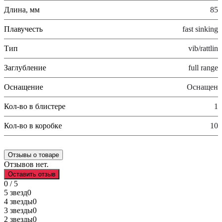
Длина, мм
85
Плавучесть
fast sinking
Тип
vib/rattlin
Заглубление
full range
Оснащение
Оснащен
Кол-во в блистере
1
Кол-во в коробке
10
Отзывы о товаре
Отзывов нет.
Оставить отзыв
0 / 5
5 звезд
0
4 звезды
0
3 звезды
0
2 звезды
0