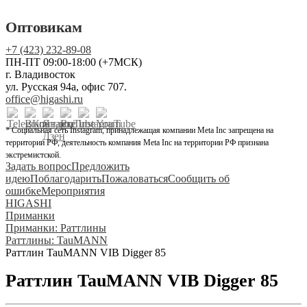
Оптовикам
+7 (423) 232-89-08
ПН-ПТ 09:00-18:00 (+7МСК)
г. Владивосток
ул. Русская 94а, офис 707.
office@higashi.ru
* Социальная сеть Instagram, принадлежащая компании Meta Inc запрещена на
территории РФ, деятельность компания Meta Inc на территории РФ признана
экстремистской.
Задать вопрос
Предложить
идею
Поблагодарить
Пожаловаться
Сообщить об
ошибке
Мероприятия
HIGASHI
Приманки
Приманки: Раттлины
Раттлины: TauMANN
Раттлин TauMANN VIB Digger 85
Раттлин TauMANN VIB Digger 85