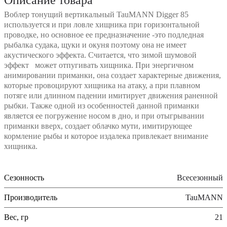
Воблер тонущий вертикальный TauMANN Digger 85
используется и при ловле хищника при горизонтальной
проводке, но основное ее предназначение -это подледная
рыбалка судака, щуки и окуня поэтому она не имеет
акустического эффекта. Считается, что зимой шумовой
эффект может отпугивать хищника. При энергичном
анимировании приманки, она создает характерные движения,
которые провоцируют хищника на атаку, а при плавном
потяге или длинном падении имитирует движения раненной
рыбки. Также одной из особенностей данной приманки
является ее погружение носом в дно, и при отыгрывании
приманки вверх, создает облачко мути, имитирующее
кормление рыбы и которое издалека привлекает внимание
хищника.
Сезонность
Всесезонный
Производитель
TauMANN
Вес, гр
21