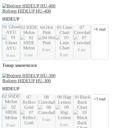
Воблер HIDEUP HU-400
HIDEUP
01 Ghost
02 HIDE
04 Hot
05 Lime
07
+6 ещё
AYU
Melon
Pink
Chart
Crawdad
0 шт.
0 шт.
0 шт.
0 шт.
0 шт.
Товар закончился
Воблер HIDEUP HU-300
HIDEUP
02 HIDE
07
08
09 Higt
10 Black
+3 ещё
Melon
Reflect
Crawdad
Lemon
Back
Gold
Chart
0 шт.
0 шт.
0 шт.