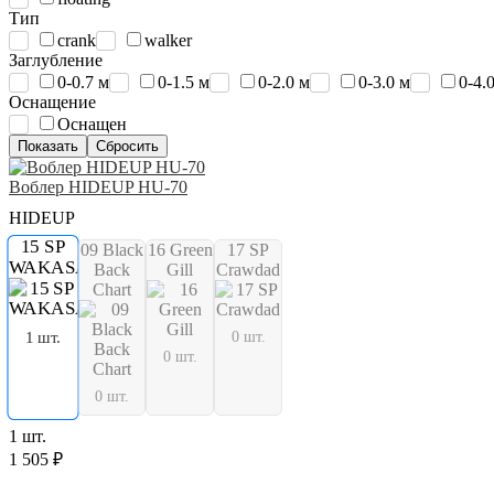
Тип
crank
walker
Заглубление
0-0.7 м
0-1.5 м
0-2.0 м
0-3.0 м
0-4.
Оснащение
Оснащен
Воблер HIDEUP HU-70
HIDEUP
15 SP
09 Black
16 Green
17 SP
WAKASAGI
Back
Gill
Crawdad
Chart
0 шт.
1 шт.
0 шт.
0 шт.
1 шт.
1 505 ₽