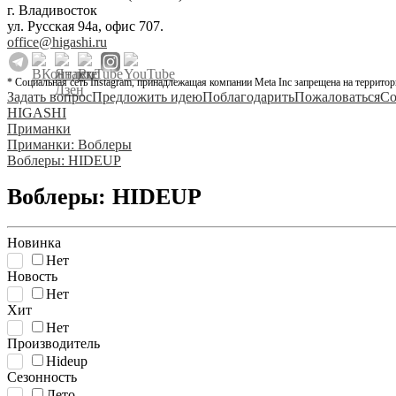
г. Владивосток
ул. Русская 94а, офис 707.
office@higashi.ru
* Социальная сеть Instagram, принадлежащая компании Meta Inc запрещена на территор
Задать вопрос
Предложить идею
Поблагодарить
Пожаловаться
Со
HIGASHI
Приманки
Приманки: Воблеры
Воблеры: HIDEUP
Воблеры: HIDEUP
Новинка
Нет
Новость
Нет
Хит
Нет
Производитель
Hideup
Сезонность
Лето