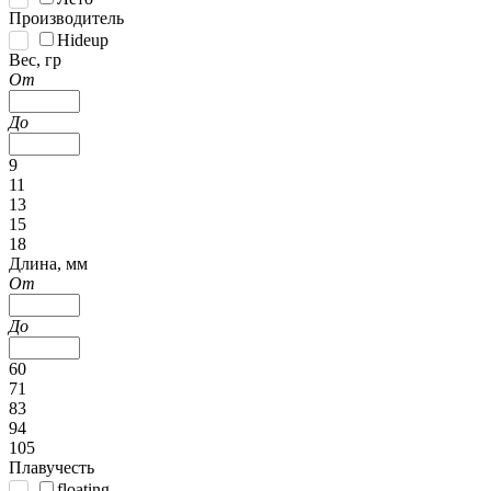
Производитель
Hideup
Вес, гр
От
До
9
11
13
15
18
Длина, мм
От
До
60
71
83
94
105
Плавучесть
floating