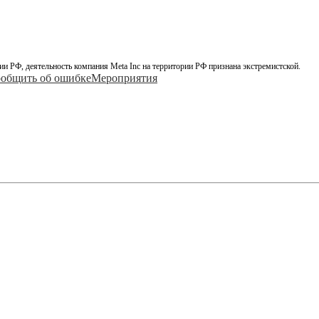
ии РФ, деятельность компания Meta Inc на территории РФ признана экстремистской.
общить об ошибке
Мероприятия