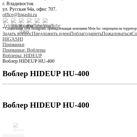
г. Владивосток
ул. Русская 94а, офис 707.
office@higashi.ru
* Социальная сеть Instagram, принадлежащая компании Meta Inc запрещена на территор
Задать вопрос
Предложить идею
Поблагодарить
Пожаловаться
Со
HIGASHI
Приманки
Приманки: Воблеры
Воблеры: HIDEUP
Воблер HIDEUP HU-400
Воблер HIDEUP HU-400
Воблер HIDEUP HU-400