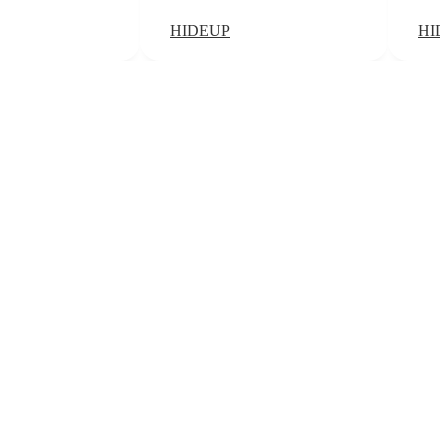
HIDEUP
HID