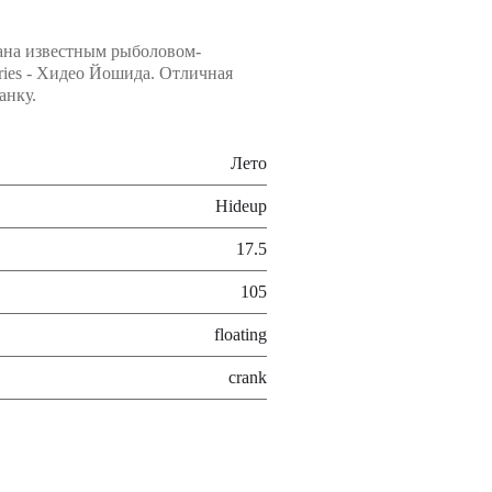
ана известным рыболовом-
ries - Хидео Йошида. Отличная
анку.
Лето
Hideup
17.5
105
floating
crank