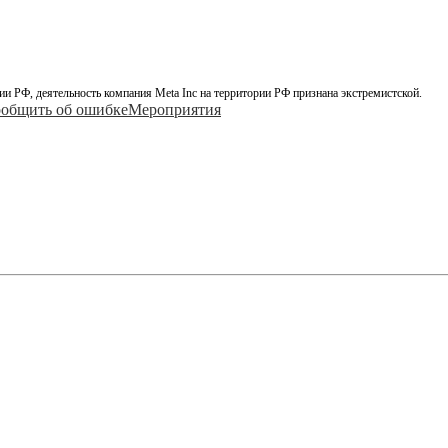
ии РФ, деятельность компания Meta Inc на территории РФ признана экстремистской.
общить об ошибке
Мероприятия