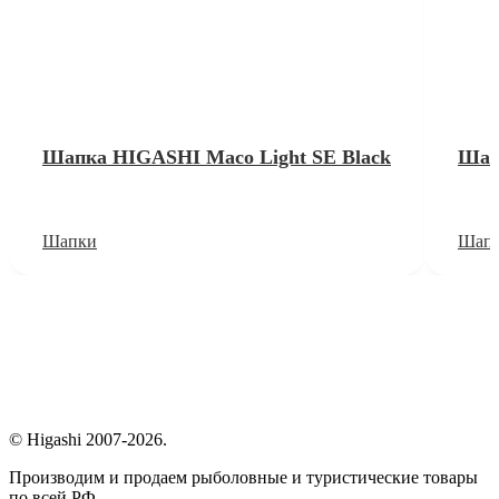
Шапка HIGASHI Maco Light SE Black
Шап
Шапки
Шап
© Higashi 2007-2026.
Производим и продаем рыболовные и туристические товары
по всей РФ