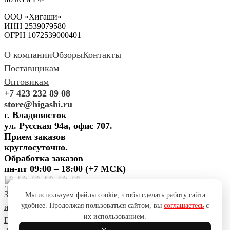
ООО «Хигаши»
ИНН 2539079580
ОГРН 1072539000401
О компании
Обзоры
Контакты
Поставщикам
Оптовикам
+7 423 232 89 08
store@higashi.ru
г. Владивосток
ул. Русская 94а, офис 707.
Прием заказов
круглосуточно.
Обработка заказов
пн-пт 09:00 – 18:00 (+7 МСК)
Задать вопрос
Предложить
Мы используем файлы cookie, чтобы сделать работу сайта
удобнее. Продолжая пользоваться сайтом, вы
соглашаетесь
с
идею
Поблагодарить
Пожаловаться
Сообщить об ошибке
их использованием.
Политика конфиденциальности
Согласие на обработку ПД