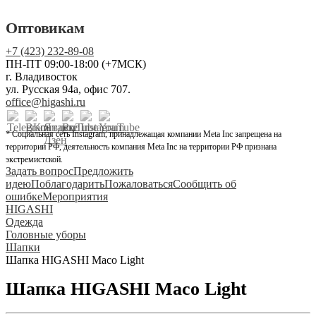
Оптовикам
+7 (423) 232-89-08
ПН-ПТ 09:00-18:00 (+7МСК)
г. Владивосток
ул. Русская 94а, офис 707.
office@higashi.ru
* Социальная сеть Instagram, принадлежащая компании Meta Inc запрещена на
территории РФ, деятельность компания Meta Inc на территории РФ признана
экстремистской.
Задать вопрос
Предложить
идею
Поблагодарить
Пожаловаться
Сообщить об
ошибке
Мероприятия
HIGASHI
Одежда
Головные уборы
Шапки
Шапка HIGASHI Maco Light
Шапка HIGASHI Maco Light