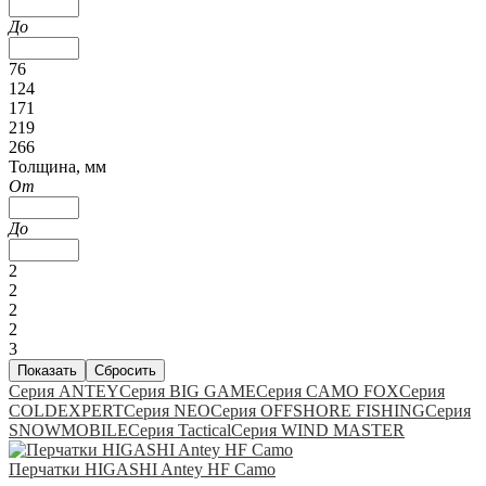
До
76
124
171
219
266
Толщина, мм
От
До
2
2
2
2
3
Серия ANTEY
Серия BIG GAME
Серия CAMO FOX
Серия
COLDEXPERT
Серия NEO
Серия OFFSHORE FISHING
Серия
SNOWMOBILE
Серия Tactical
Серия WIND MASTER
Перчатки HIGASHI Antey HF Camo