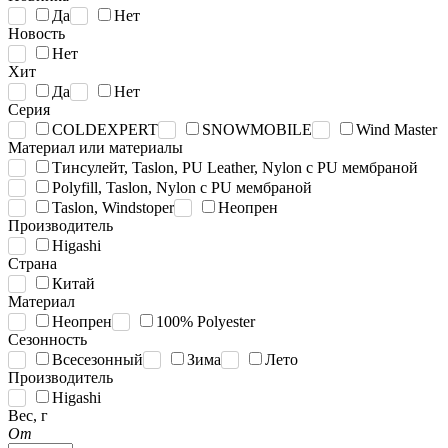
Да
Нет
Новость
Нет
Хит
Да
Нет
Серия
COLDEXPERT
SNOWMOBILE
Wind Master
Материал или материалы
Тинсулейт, Taslon, PU Leather, Nylon c PU мембраной
Polyfill, Taslon, Nylon c PU мембраной
Taslon, Windstoper
Неопрен
Производитель
Higashi
Страна
Китай
Материал
Неопрен
100% Polyester
Сезонность
Всесезонный
Зима
Лето
Производитель
Higashi
Вес, г
От