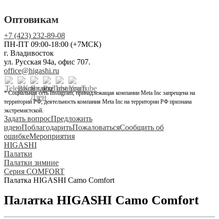
Оптовикам
+7 (423) 232-89-08
ПН-ПТ 09:00-18:00 (+7МСК)
г. Владивосток
ул. Русская 94а, офис 707.
office@higashi.ru
* Социальная сеть Instagram, принадлежащая компании Meta Inc запрещена на
территории РФ, деятельность компания Meta Inc на территории РФ признана
экстремистской.
Задать вопрос
Предложить
идею
Поблагодарить
Пожаловаться
Сообщить об
ошибке
Мероприятия
HIGASHI
Палатки
Палатки зимние
Серия COMFORT
Палатка HIGASHI Camo Comfort
Палатка HIGASHI Camo Comfort