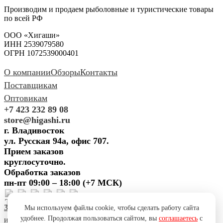
Производим и продаем рыболовные и туристические товары
по всей РФ
ООО «Хигаши»
ИНН 2539079580
ОГРН 1072539000401
О компании
Обзоры
Контакты
Поставщикам
Оптовикам
+7 423 232 89 08
store@higashi.ru
г. Владивосток
ул. Русская 94а, офис 707.
Прием заказов
круглосуточно.
Обработка заказов
пн-пт 09:00 – 18:00 (+7 МСК)
Задать вопрос
Предложить
Мы используем файлы cookie, чтобы сделать работу сайта
удобнее. Продолжая пользоваться сайтом, вы
соглашаетесь
с
идею
Поблагодарить
Пожаловаться
Сообщить об ошибке