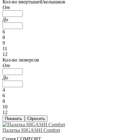
Кол-во ввертышей/колышков
От
До
6
8
9
11
12
Кол-во люверсов
От
До
4
6
8
10
12
Палатка HIGASHI Comfort
Серия COMFORT