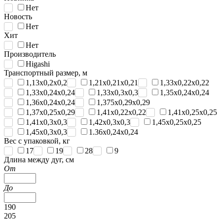
Нет
Новость
Нет
Хит
Нет
Производитель
Higashi
Транспортный размер, м
1,13x0,2x0,2
1,21x0,21x0,21
1,33x0,22x0,22
1,33x0,24x0,24
1,33x0,3x0,3
1,35x0,24x0,24
1,36x0,24x0,24
1,375x0,29x0,29
1,37x0,25x0,29
1,41x0,22x0,22
1,41x0,25x0,25
1,41x0,3x0,3
1,42x0,3x0,3
1,45x0,25x0,25
1,45x0,3x0,3
1.36x0,24x0,24
Вес с упаковкой, кг
17
19
28
9
Длина между дуг, см
От
До
190
205