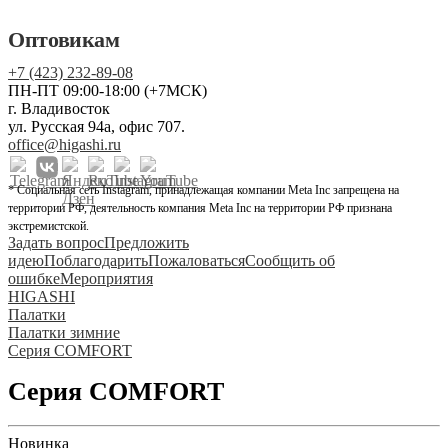
Оптовикам
+7 (423) 232-89-08
ПН-ПТ 09:00-18:00 (+7МСК)
г. Владивосток
ул. Русская 94а, офис 707.
office@higashi.ru
* Социальная сеть Instagram, принадлежащая компании Meta Inc запрещена на
территории РФ, деятельность компания Meta Inc на территории РФ признана
экстремистской.
Задать вопрос
Предложить
идею
Поблагодарить
Пожаловаться
Сообщить об
ошибке
Мероприятия
HIGASHI
Палатки
Палатки зимние
Серия COMFORT
Серия COMFORT
Новинка