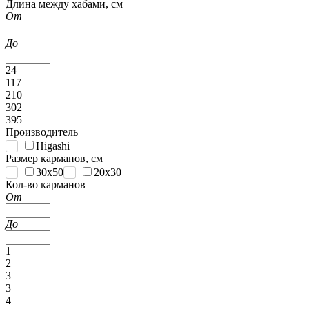
Длина между хабами, см
От
До
24
117
210
302
395
Производитель
Higashi
Размер карманов, см
30x50
20x30
Кол-во карманов
От
До
1
2
3
3
4