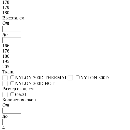
178
179
180
Высота, см
От
До
166
176
186
195
205
Ткань
NYLON 300D THERMAL
NYLON 300D
NYLON 300D HOT
Размер окон, см
69x31
Количество окон
От
До
4