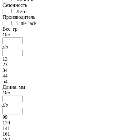
Сезонность
Лето
Производитель
Little Jack
Вес, гр
От
До
13
23
34
44
54
Длина, мм
От
До
99
120
141
161
182