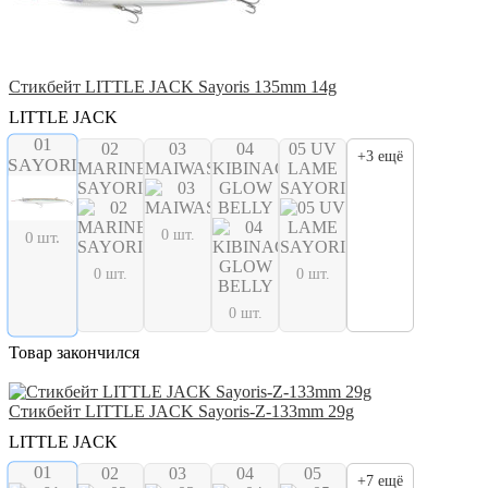
Стикбейт LITTLE JACK Sayoris 135mm 14g
LITTLE JACK
01
02
03
04
05 UV
+3 ещё
SAYORI
MARINE
MAIWASHI
KIBINAGO
LAME
SAYORI
GLOW
SAYORI
BELLY
0 шт.
0 шт.
0 шт.
0 шт.
0 шт.
Товар закончился
Стикбейт LITTLE JACK Sayoris-Z-133mm 29g
LITTLE JACK
01
02
03
04
05
+7 ещё