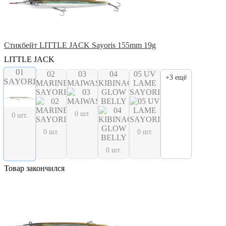
Стикбейт LITTLE JACK Sayoris 155mm 19g
LITTLE JACK
01
02
03
04
05 UV
+3 ещё
SAYORI
MARINE
MAIWASHI
KIBINAGO
LAME
SAYORI
GLOW
SAYORI
BELLY
0 шт.
0 шт.
0 шт.
0 шт.
0 шт.
Товар закончился