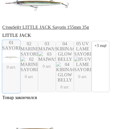
Стикбейт LITTLE JACK Sayoris 155mm 35g
LITTLE JACK
01
02
03
04
05 UV
+3 ещё
SAYORI
MARINE
MAIWASHI
KIBINAGO
LAME
SAYORI
GLOW
SAYORI
BELLY
0 шт.
0 шт.
0 шт.
0 шт.
0 шт.
Товар закончился