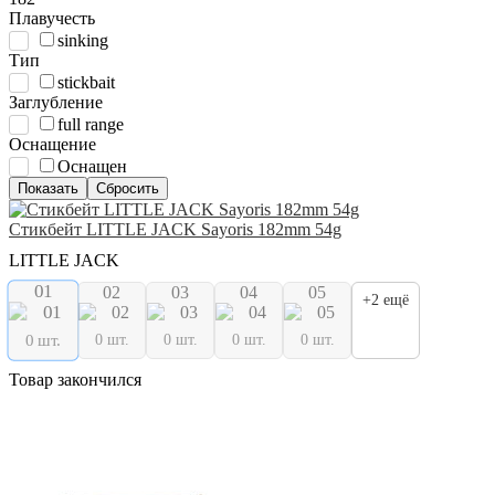
Плавучесть
sinking
Тип
stickbait
Заглубление
full range
Оснащение
Оснащен
Стикбейт LITTLE JACK Sayoris 182mm 54g
LITTLE JACK
01
02
03
04
05
+2 ещё
0 шт.
0 шт.
0 шт.
0 шт.
0 шт.
Товар закончился