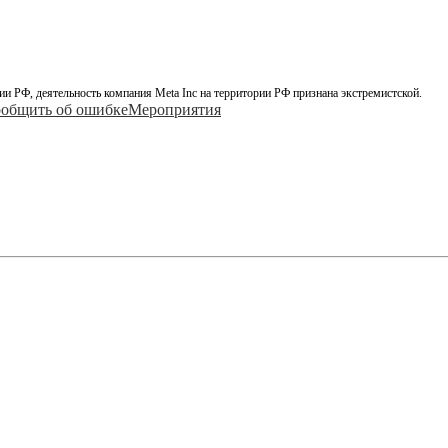
ии РФ, деятельность компания Meta Inc на территории РФ признана экстремистской.
общить об ошибке
Мероприятия