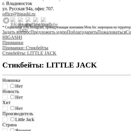
г. Владивосток
ул. Русская 94а, офис 707.
office@higashi.ru
* Социальная сеть Instagram, принадлежащая компании Meta Inc запрещена на территор
Задать вопрос
Предложить идею
Поблагодарить
Пожаловаться
Со
HIGASHI
Приманки
Приманки: Стикбейты
Стикбейты: LITTLE JACK
Стикбейты: LITTLE JACK
Новинка
Нет
Новость
Нет
Хит
Нет
Производитель
Little Jack
Страна
Япония