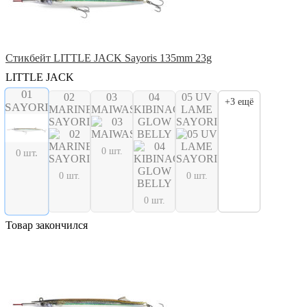
Стикбейт LITTLE JACK Sayoris 135mm 23g
LITTLE JACK
01
02
03
04
05 UV
+3 ещё
SAYORI
MARINE
MAIWASHI
KIBINAGO
LAME
SAYORI
GLOW
SAYORI
BELLY
0 шт.
0 шт.
0 шт.
0 шт.
0 шт.
Товар закончился